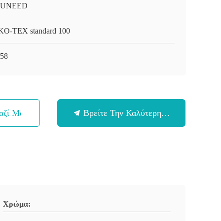
-UNEED
O-TEX standard 100
58
αζί Μας
Βρείτε Την Καλύτερη Τιμή
Χρώμα: