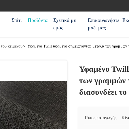
Σπίτι
Προϊόντα
Σχετικά με
Επικοινωνήστε
Εκ
εμάς
μαζί μας
του κειμένου
>
Υφαμένο Twill υφαμένο σημειώνοντας μεταξύ των γραμμών τ
Υφαμένο Twil
των γραμμών 
διασυνδέει το
Τόπος καταγωγής
Κίν