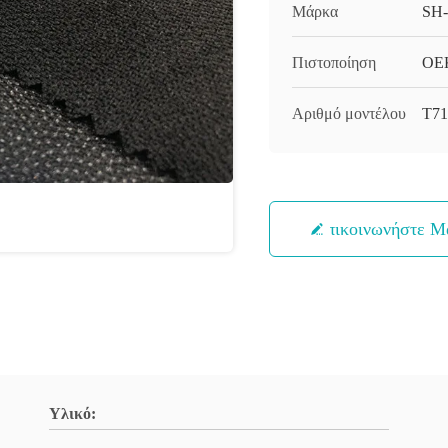
Μάρκα
SH
Πιστοποίηση
OEK
Αριθμό μοντέλου
T71
Επικοινωνήστε Μ
Υλικό: