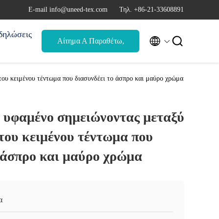
Ε-mail info@uneed-tex.com
Τηλ. +86-21-33608891
δηλώσεις


Αίτημα Α Παραθέτω,
αναφορά
ου κειμένου τέντωμα που διασυνδέει το άσπρο και μαύρο χρώμα
l υφαμένο σημειώνοντας μεταξύ
του κειμένου τέντωμα που
 άσπρο και μαύρο χρώμα
α