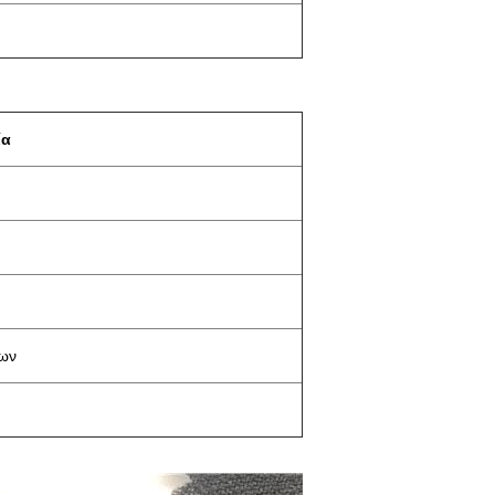
ία
των