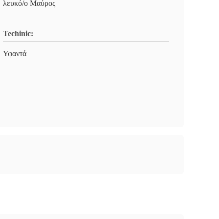
λευκό/ο Μαύρος
Techinic:
Υφαντά