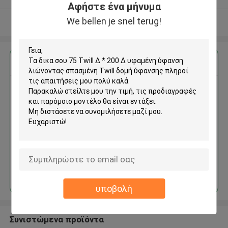
Αφήστε ένα μήνυμα
We bellen je snel terug!
Δείτε περισσότερων
Αποκτήστε την καλύτερη τιμή για
75 Twill Δ * 200 Δ υφαμένη
ύφανση λιώνοντας σπασμένη
Twill δομή ύφανσης
Να συνεχίσει
υποβολή
Συνιστώμενα προϊόντα