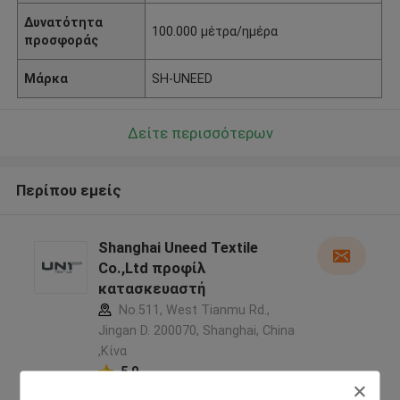
Δυνατότητα
100.000 μέτρα/ημέρα
προσφοράς
Μάρκα
SH-UNEED
Δείτε περισσότερων
Περίπου εμείς
Shanghai Uneed Textile
Co.,Ltd προφίλ
κατασκευαστή
No.511, West Tianmu Rd.,
Jingan D. 200070, Shanghai, China
,Κίνα
5.0
Ελεγχμένος προμηθευτής