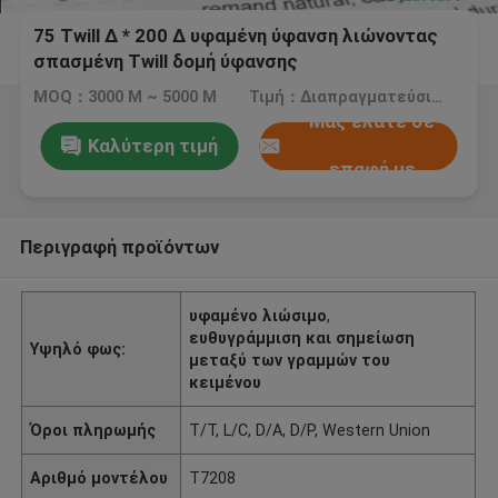
75 Twill Δ * 200 Δ υφαμένη ύφανση λιώνοντας
σπασμένη Twill δομή ύφανσης
MOQ：3000 Μ ~ 5000 Μ
Τιμή：Διαπραγματεύσιμος
Μας ελάτε σε
Καλύτερη τιμή
επαφή με
Περιγραφή προϊόντων
υφαμένο λιώσιμο
,
ευθυγράμμιση και σημείωση
Υψηλό φως:
μεταξύ των γραμμών του
κειμένου
Όροι πληρωμής
T/T, L/C, D/A, D/P, Western Union
Αριθμό μοντέλου
T7208