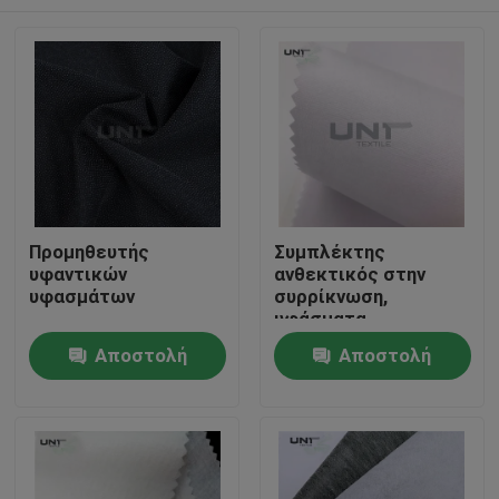
Προμηθευτής
Συμπλέκτης
υφαντικών
ανθεκτικός στην
υφασμάτων
συρρίκνωση,
υφάσματα
διασύνδεσης,
Σπίτι
Αποστολή
Αποστολή
υφασμένα 112 cm
ερώτησης
ερώτησης
Προϊόντα
Σχετικά με εμάς