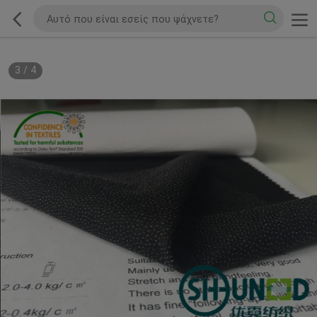
3
/
4