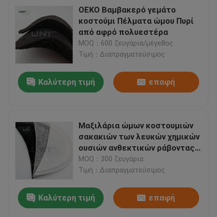
OEKO Βαμβακερό γεμάτο
κοστούμι Πέλματα ώμου Πυρί
από αφρό πολυεστέρα
MOQ：600 ζευγάρια/μέγεθος
Τιμή：Διαπραγματεύσιμος
Καλύτερη τιμή
επαφή
Μαξιλάρια ώμων κοστουμιών
σακακιών των λευκών χημικών
ουσιών ανθεκτικών ράβοντας
ώμων ατόμων μαξιλαριών
MOQ：300 ζευγάρια
Τιμή：Διαπραγματεύσιμος
Καλύτερη τιμή
επαφή