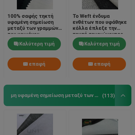
100% σαφής τηκτή
Το Weft ένδυμα
υφαμένη σημείωση
ενθέτων που υφάθηκε
μεταξύ των γραμμών
κόλλα έπλεξε την
του κειμένου
τηκτή σημειώνοντας
πολυεστέρα για το
μεταξύ των γραμμών
Καλύτερη τιμή
Καλύτερη τιμή
εσώρουχο γυναικών
του κειμένου
επαφή
επαφή
μη υφαμένη σημείωση μεταξύ των γραμμών του κειμένου
(113)