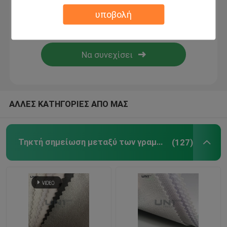
υποβολή
Μη υφαμένο ύφασμα
PP spunbond μη υφασμένα υφάσματα
spunlace μη υφανθε'ν ύφασμα
ΑΛΛΕΣ ΚΑΤΗΓΟΡΙΕΣ ΑΠΟ ΜΑΣ
Εξαρτήματα ενδυμάτων
Τηκτή σημείωση μεταξύ των γραμμών του κειμένου
(127)
Τηκτός Ιστός
Ράβοντας μαξιλάρια ώμων
επικεφαλής ρόλος μανικιών