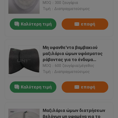
ατόμων ώμων βαμβακιού
MOQ：300 ζευγάρια
Τιμή：Διαπραγματεύσιμος
Επισκεψή εργοστασίου
Καλύτερη τιμή
επαφή
Έλεγχος ποιότητας
Μη υφανθε'ντα βαμβακιού
Επικοινωνήστε μαζί μας
μαξιλάρια ώμων υφάσματος
ράβοντας για το ένδυμα
Ειδήσεις
κοστουμιών ατόμων
MOQ：600 ζευγάρια/μέγεθος
Τιμή：Διαπραγματεύσιμος
Υποθέσεις
Καλύτερη τιμή
επαφή
Ζητήστε μια προσφορά
Μαξιλάρια ώμων διατρήσεων
Τηκτή σημείωση μεταξύ των γραμμών του κειμένου
βελόνων μη υφαμένα για το