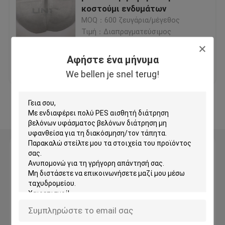
κοστούμι ενδυμάτων
MOQ：600 ζευγάρια/μέγεθος
υφαμένη σημείωση μεταξύ των γραμμών του κειμένο
Τιμή：Διαπραγματεύσιμος
μη υφαμένη σημείωση μεταξύ των γραμμών του κειμ
Αφήστε ένα μήνυμα
Καλύτερη τιμή
επαφή
We bellen je snel terug!
Σημείωση μεταξύ των γραμμών του κειμένου
Δείτε περισσότερων
Σημείωση μεταξύ των γραμμών του κειμένου πουκάμ
Αφήστε ένα μήνυμα
Σημείωση μεταξύ των γραμμών του κειμένου τρίχας
We bellen je snel terug!
Σημειώνοντας μεταξύ των γραμμών του κειμένου ύ
Υποστηρίζοντας ύφασμα κεντητικής