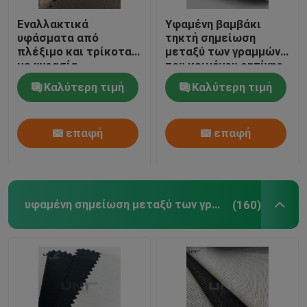
Εναλλακτικά
Υφαμένη βαμβάκι
Μη υφασμένα υφάσματα
υφάσματα από
τηκτή σημείωση
πλέξιμο και τρίκοτα
μεταξύ των γραμμών
με υγρασία
του κειμένου ρητίνης
ΚΑΠ με PES LDPE το
Καλύτερη τιμή
Καλύτερη τιμή
επίστρωμα
επαφή
επαφή
υφαμένη σημείωση μεταξύ των γραμμών του κειμένου
(160)