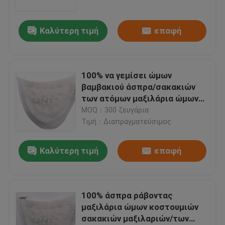
Καλύτερη τιμή
επαφή
100% να γεμίσει ώμων
βαμβακιού άσπρα/σακακιών
των ατόμων μαξιλάρια ώμων
κοστουμιών
MOQ：300 ζευγάρια
Τιμή：Διαπραγματεύσιμος
Καλύτερη τιμή
επαφή
Σπίτι
Προϊόντα
100% άσπρα ράβοντας
μαξιλάρια ώμων κοστουμιών
σακακιών μαξιλαριών/των
Σχετικά με εμάς