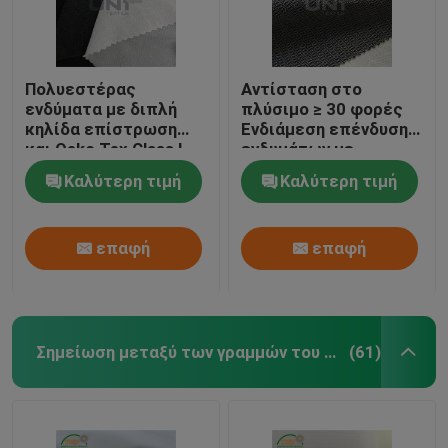
Πολυεστέρας
Αντίσταση στο
ενδύματα με διπλή
πλύσιμο ≥ 30 φορές
κηλίδα επίστρωση
Ενδιάμεση επένδυση
και Oeko Tex Class I
ενδυμάτων με
είναι
τεχνολογία
Καλύτερη τιμή
Καλύτερη τιμή
επικάλυψης διπλών
σημείων
επαφή
επαφή
Σημείωση μεταξύ των γραμμών του κειμένου πουκάμισων
(61)