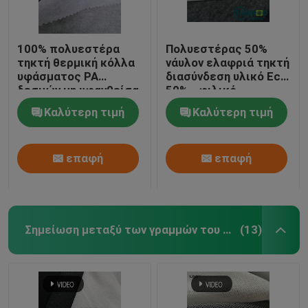
100% πολυεστέρα
Πολυεστέρας 50%
τηκτή θερμική κόλλα
νάυλον ελαφριά τηκτή
υφάσματος PA
διασύνδεση υλικό Eco
δεσμών μη υφανθείσα
50% - φιλικό
Καλύτερη τιμή
Καλύτερη τιμή
επαφή
επαφή
Σημείωση μεταξύ των γραμμών του κειμένου
(13)