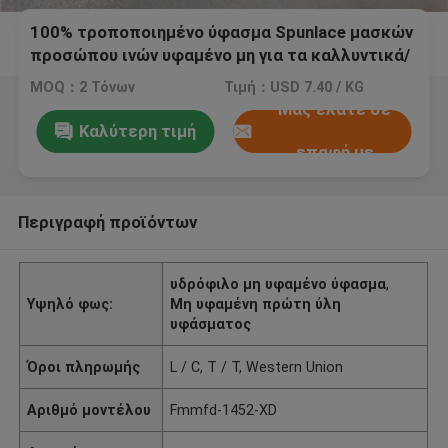
100% τροποποιημένο ύφασμα Spunlace μασκών
προσώπου ινών υφαμένο μη για τα καλλυντικά/
τον υγρό ιστό
MOQ：2 Τόνων
Τιμή：USD 7.40 / KG
Μας ελάτε σε
Καλύτερη τιμή
επαφή με
Περιγραφή προϊόντων
υδρόφιλο μη υφαμένο ύφασμα
,
Υψηλό φως:
Μη υφαμένη πρώτη ύλη
υφάσματος
Όροι πληρωμής
L / C, T / T, Western Union
Αριθμό μοντέλου
Fmmfd-1452-XD