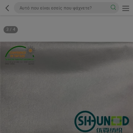
3
/
4