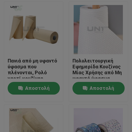
Πανιά από μη υφαντό
Πολυλειτουργική
ύφασμα που
Εφημερίδα Κουζίνας
πλένονται, Ρολό
Μίας Χρήσης από Μη
χαρτί κουζίνας,
υφαντό ύφασμα
Επαναχρησιμοποιούμενα
Spunlace με
Αποστολή
Αποστολή
πανιά καθαρισμού
Εκτύπωση Σχεδίου
Σπίτι
κουζίνας 130gsm
ερώτησης
ερώτησης
Προϊόντα
Σχετικά με εμάς