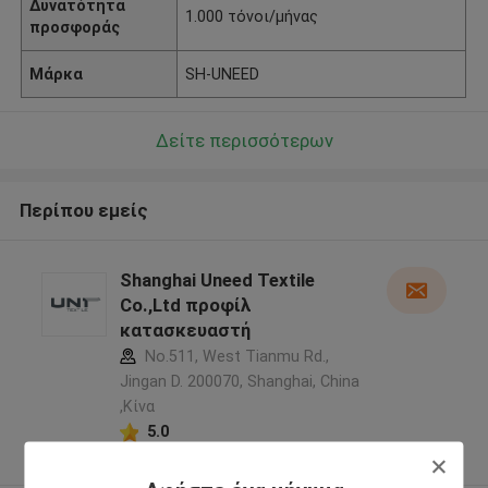
Δυνατότητα
1.000 τόνοι/μήνας
προσφοράς
Μάρκα
SH-UNEED
Δείτε περισσότερων
Περίπου εμείς
Shanghai Uneed Textile
Co.,Ltd προφίλ
κατασκευαστή
No.511, West Tianmu Rd.,
Jingan D. 200070, Shanghai, China
,Κίνα
5.0
Ελεγχμένος προμηθευτής