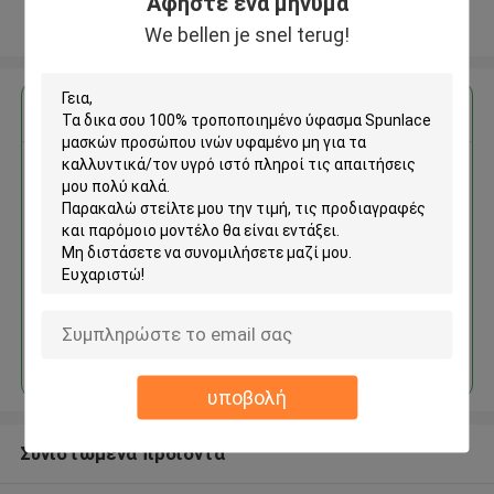
Αφήστε ένα μήνυμα
Δείτε περισσότερων
We bellen je snel terug!
Αποκτήστε την καλύτερη τιμή για
100% τροποποιημένο ύφασμα
Spunlace μασκών προσώπου
ινών υφαμένο μη για τα
καλλυντικά/τον υγρό ιστό
Να συνεχίσει
υποβολή
Συνιστώμενα προϊόντα