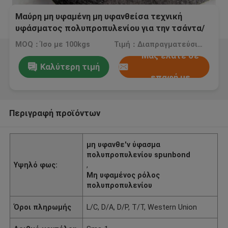
Μαύρη μη υφαμένη μη υφανθείσα τεχνική
υφάσματος πολυπροπυλενίου για την τσάντα/
το ένδυμα
MOQ：Ίσο με 100kgs
Τιμή：Διαπραγματεύσιμος
Μας ελάτε σε
Καλύτερη τιμή
επαφή με
Περιγραφή προϊόντων
μη υφανθε'ν ύφασμα
πολυπροπυλενίου spunbond
Υψηλό φως:
,
Μη υφαμένος ρόλος
πολυπροπυλενίου
Όροι πληρωμής
L/C, D/A, D/P, T/T, Western Union