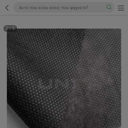
2
/
5