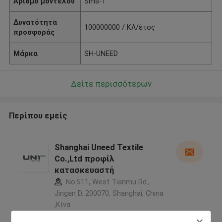
Αριθμό μοντέλου
Sms-1
Δυνατότητα
100000000 / ΚΛ/έτος
προσφοράς
Μάρκα
SH-UNEED
Δείτε περισσότερων
Περίπου εμείς
Shanghai Uneed Textile
Co.,Ltd προφίλ
κατασκευαστή
No.511, West Tianmu Rd.,
Jingan D. 200070, Shanghai, China
,Κίνα
5.0