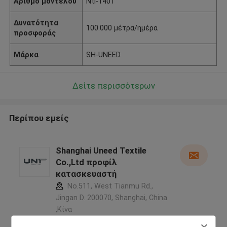
Αριθμό μοντέλου
Nti-1401
Δυνατότητα
100.000 μέτρα/ημέρα
προσφοράς
Μάρκα
SH-UNEED
Δείτε περισσότερων
Περίπου εμείς
Shanghai Uneed Textile
Co.,Ltd προφίλ
κατασκευαστή
No.511, West Tianmu Rd.,
Jingan D. 200070, Shanghai, China
,Κίνα
5.0