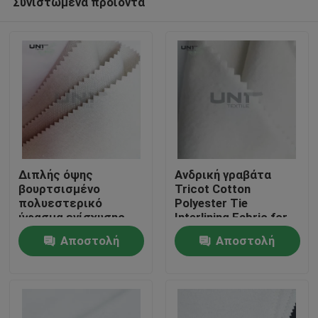
Συνιστώμενα προϊόντα
Διπλής όψης
Ανδρική γραβάτα
βουρτσισμένο
Tricot Cotton
πολυεστερικό
Polyester Tie
ύφασμα ενίσχυσης
Interlining Fabric for
Σπίτι
γραβάτας βαμμένο
men
Αποστολή
Αποστολή
υφαντό για γραβάτα
Προϊόντα
ερώτησης
ερώτησης
Σχετικά με εμάς