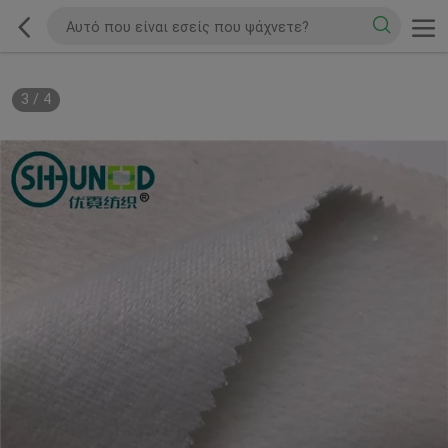
3
/
4