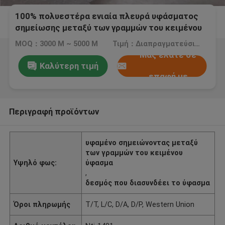
100% πολυεστέρα ενιαία πλευρά υφάσματος
σημείωσης μεταξύ των γραμμών του κειμένου
δεσμών σαφούς ύφανσης υφαμένη που
MOQ：3000 Μ ~ 5000 Μ
Τιμή：Διαπραγματεύσιμος
βουρτσίζεται
Μας ελάτε σε
Καλύτερη τιμή
επαφή με
Περιγραφή προϊόντων
υφαμένο σημειώνοντας μεταξύ
των γραμμών του κειμένου
Υψηλό φως:
ύφασμα
,
δεσμός που διασυνδέει το ύφασμα
Όροι πληρωμής
T/T, L/C, D/A, D/P, Western Union