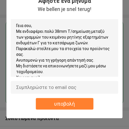
Αφήστε ένα μήνυμα
Δείτε περισσότερων
We bellen je snel terug!
Αποκτήστε την καλύτερη τιμή για
38mm Τ/σημείωση μεταξύ των
γραμμών του κειμένου ρητίνης
εξαρτημάτων ενδυμάτων Γ για
το κατσάρωμα ζωνών
Να συνεχίσει
υποβολή
Συνιστώμενα προϊόντα