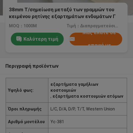
38mm Τ/σημείωση μεταξύ των γραμμών του
κειμένου ρητίνης εξαρτημάτων ενδυμάτων Γ
για το κατσάρωμα ζωνών
MOQ：1000M
Τιμή：Διαπραγματεύσιμος
Μας ελάτε σε
Καλύτερη τιμή
επαφή με
Περιγραφή προϊόντων
εξαρτήματα γαμήλιων
Υψηλό φως:
κοστουμιών
,
εξαρτήματα κοστουμιών ατόμων
Όροι πληρωμής
L/C, D/A, D/P, T/T, Western Union
Αριθμό μοντέλου
Yc-381