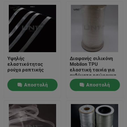
Υψηλής
Διαφανής σιλικόνη
ελαστικότητας
Mobilon TPU
ρούχα ραπτικής
ελαστική ταινία για
ενδύματα εσώρουχα
Αποστολή
Αποστολή
Σπίτι
ερώτησης
ερώτησης
Προϊόντα
Σχετικά με εμάς