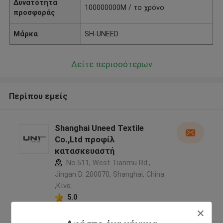
Δυνατότητα
100000000M / το χρόνο
προσφοράς
Μάρκα
SH-UNEED
Δείτε περισσότερων
Περίπου εμείς
Shanghai Uneed Textile
Co.,Ltd προφίλ
κατασκευαστή
No.511, West Tianmu Rd.,
Jingan D. 200070, Shanghai, China
,Κίνα
5.0
Ελεγχμένος προμηθευτής