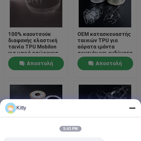
Επισκεψή εργοστασίου
100% καουτσούκ
OEM κατασκευαστής
Έλεγχος ποιότητας
διαφανής ελαστική
ταινιών TPU για
ταινία TPU Mobilon
αόρατα ιμάντα
για μαγιό εσώρουχα
σουτιέν και ενδύματα
Επικοινωνήστε μαζί μας
Αποστολή
Αποστολή
ερώτησης
ερώτησης
Ειδήσεις
Υποθέσεις
Kitty
Ζητήστε μια προσφορά
5:43 PM
Τηκτή σημείωση μεταξύ των γραμμών του κειμένου