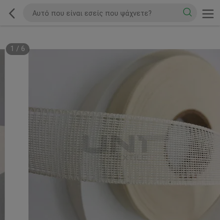
1
/
6