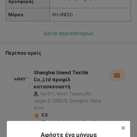
προσφοράς
Μάρκα
SH-UNEED
Δείτε περισσότερων
Περίπου εμείς
Shanghai Uneed Textile
Co.,Ltd προφίλ
κατασκευαστή
No.511, West Tianmu Rd.,
Jingan D. 200070, Shanghai, China
,Κίνα
5.0
Ελεγχμένος προμηθευτής
Αφήστε ένα μήνυμα