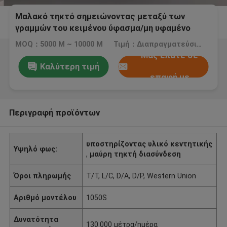
Μαλακό τηκτό σημειώνοντας μεταξύ των
γραμμών του κειμένου ύφασμα/μη υφαμένο
σημειώνοντας μεταξύ των γραμμών του
MOQ：5000 Μ ~ 10000 Μ
Τιμή：Διαπραγματεύσιμος
κειμένου Viscose πολυεστέρα αποκομμένα
Μας ελάτε σε
Καλύτερη τιμή
επαφή με
Περιγραφή προϊόντων
υποστηρίζοντας υλικό κεντητικής
Υψηλό φως:
,
μαύρη τηκτή διασύνδεση
Όροι πληρωμής
T/T, L/C, D/A, D/P, Western Union
Αριθμό μοντέλου
1050S
Δυνατότητα
130.000 μέτρα/ημέρα