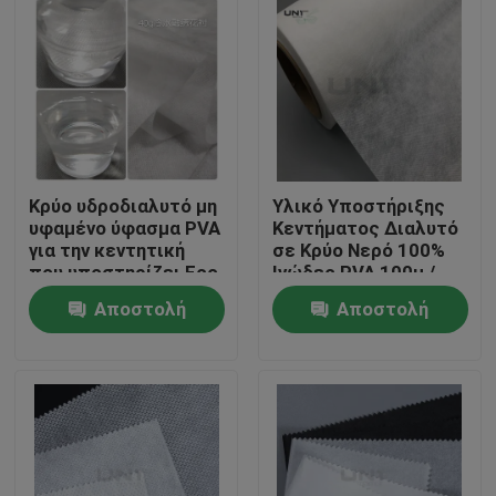
Κρύο υδροδιαλυτό μη
Υλικό Υποστήριξης
υφαμένο ύφασμα PVA
Κεντήματος Διαλυτό
για την κεντητική
σε Κρύο Νερό 100%
που υποστηρίζει Eco
Ινώδες PVA 100μ /
φιλικό
Ρολό
Αποστολή
Αποστολή
Σπίτι
ερώτησης
ερώτησης
Προϊόντα
Σχετικά με εμάς