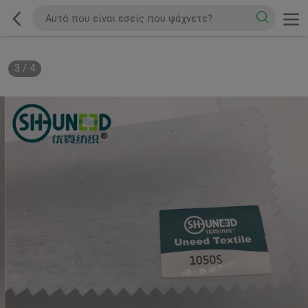
3
/
4