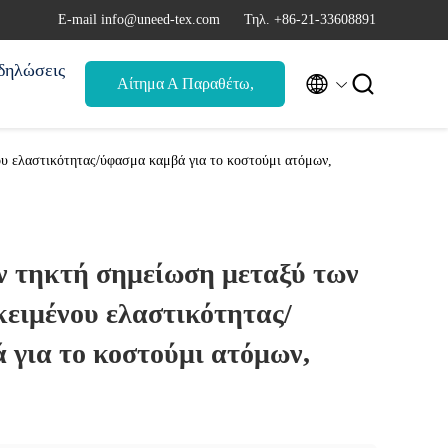
Ε-mail info@uneed-tex.com
Τηλ. +86-21-33608891
δηλώσεις


Αίτημα Α Παραθέτω,
αναφορά
υ ελαστικότητας/ύφασμα καμβά για το κοστούμι ατόμων,
 τηκτή σημείωση μεταξύ των
ειμένου ελαστικότητας/
 για το κοστούμι ατόμων,