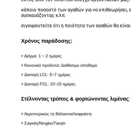
κάποιο ποσοστό των αγαθών για να επιθεωρήσει, 
συσκευάζοντας κ.λπ.
σιγουρευτείτε ότι η ποιότητα των αγαθών θα είναι
Χρόνος παράδοσης:
>
Δείγμα: 1 ~ 2 ημέρες
>
Κανονικά προϊόντα: Διαθέσιμο απόθεμα
>
Διαταγή LCL: 5~7 ημέρες
>
Διαταγή FCL: 10~15 ημέρες
Στέλνοντας τρόπος & φορτώνοντας λιμένας
:
>
Αεροπορικώς τη θάλασσα//εκφράστε
>
Σαγκάη/Ningbo/Tianjin