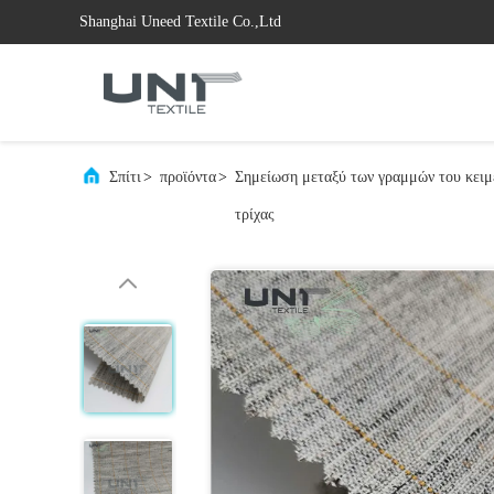
Shanghai Uneed Textile Co.,Ltd
Σπίτι
>
προϊόντα
>
Σημείωση μεταξύ των γραμμών του κειμ
τρίχας