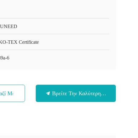
-UNEED
O-TEX Certificate
9a-6
αζί Μας
Βρείτε Την Καλύτερη Τιμή