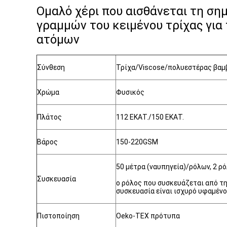
Ομαλό χέρι που αισθάνεται τη σ
γραμμών του κειμένου τρίχας για
ατόμων
Σύνθεση
Τρίχα/Viscose/πολυεστέρας βαμ
Χρώμα
Φυσικός
Πλάτος
112 ΕΚΑΤ./150 ΕΚΑΤ.
Βάρος
150-220GSM
50 μέτρα (ναυπηγεία)/ρόλων, 2 ρ
Συσκευασία
ο ρόλος που συσκευάζεται από τη
συσκευασία είναι ισχυρό υφαμένο
Πιστοποίηση
Oeko-TEX πρότυπα