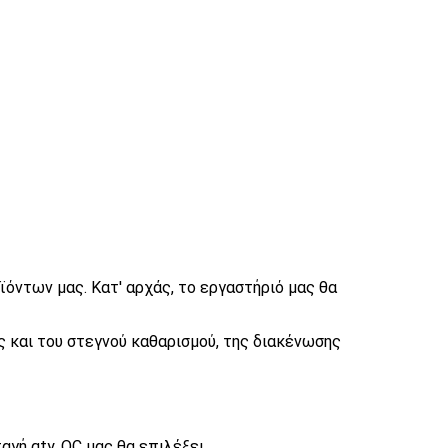
όντων μας. Κατ' αρχάς, το εργαστήριό μας θα
 και του στεγνού καθαρισμού, της διακένωσης
γή qty, QC μας θα επιλέξει