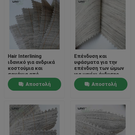
Hair Interlining
Επένδυση και
ιδανικό για ανδρικά
υφάσματα για την
κοστούμια και
επένδυση των ώμων
σακάκια από
για μανίκι ένδυσης
βαμβάκι, βισκόζη,
υψηλού επιπέδου
Αποστολή
Αποστολή
πολυεστέρα και
τρίχα κατσίκας με
Σπίτι
ερώτησης
ερώτησης
άκαμπτη, λεία και
ελαστική αίσθηση
Προϊόντα
Σχετικά με εμάς