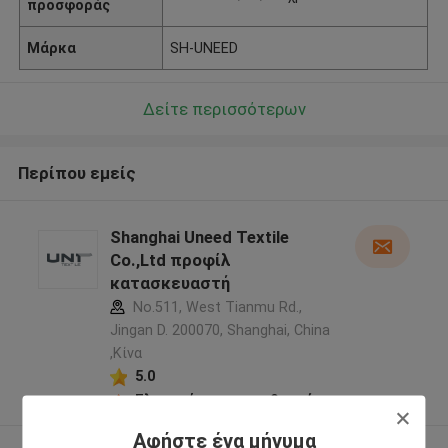
προσφοράς
Μάρκα
SH-UNEED
Δείτε περισσότερων
Περίπου εμείς
Shanghai Uneed Textile
Co.,Ltd προφίλ
κατασκευαστή
No.511, West Tianmu Rd.,
Jingan D. 200070, Shanghai, China
,Κίνα
5.0
Ελεγχμένος προμηθευτής
Αφήστε ένα μήνυμα