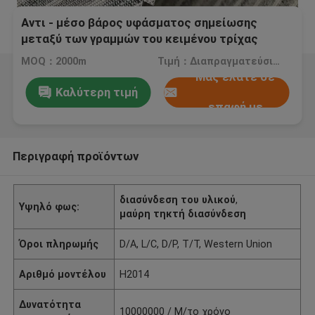
Αντι - μέσο βάρος υφάσματος σημείωσης
μεταξύ των γραμμών του κειμένου τρίχας
αλόγων τραβήγματος για το κοστούμι και το
MOQ：2000m
Τιμή：Διαπραγματεύσιμος
παλτό
Μας ελάτε σε
Καλύτερη τιμή
επαφή με
Περιγραφή προϊόντων
διασύνδεση του υλικού
,
Υψηλό φως:
μαύρη τηκτή διασύνδεση
Όροι πληρωμής
D/A, L/C, D/P, T/T, Western Union
Αριθμό μοντέλου
H2014
Δυνατότητα
10000000 / Μ/το χρόνο