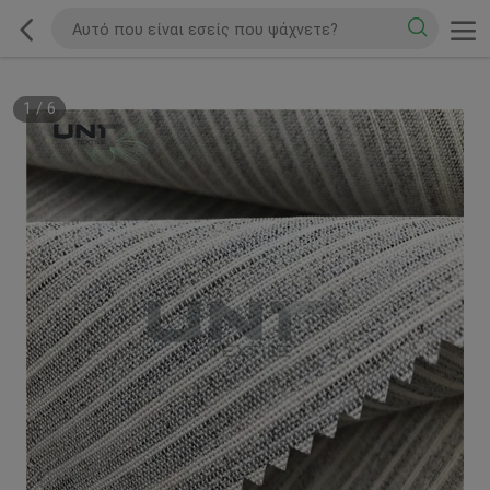
1
/
6