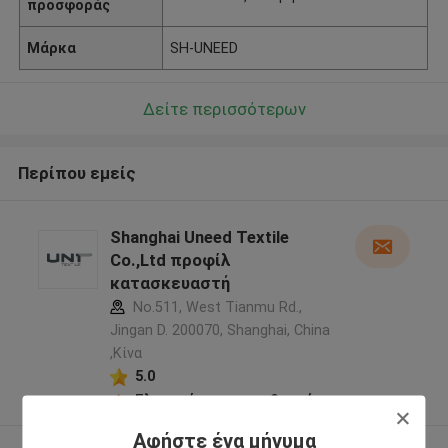
προσφοράς
Μάρκα
SH-UNEED
Δείτε περισσότερων
Περίπου εμείς
Shanghai Uneed Textile
Co.,Ltd προφίλ
κατασκευαστή
No.511, West Tianmu Rd.,
Jingan D. 200070, Shanghai, China
,Κίνα
5.0
Ελεγχμένος προμηθευτής
Αφήστε ένα μήνυμα