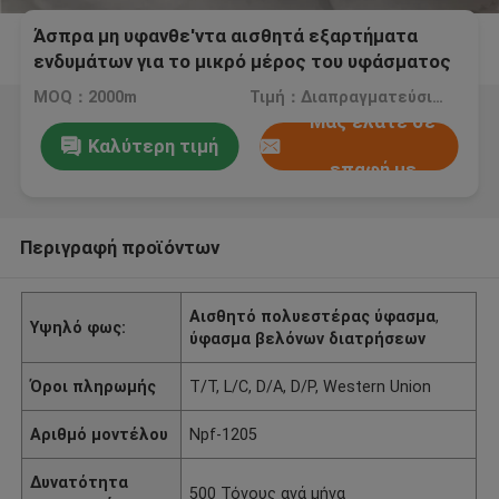
Άσπρα μη υφανθε'ντα αισθητά εξαρτήματα
ενδυμάτων για το μικρό μέρος του υφάσματος
MOQ：2000m
Τιμή：Διαπραγματεύσιμος
Μας ελάτε σε
Καλύτερη τιμή
επαφή με
Περιγραφή προϊόντων
Αισθητό πολυεστέρας ύφασμα
,
Υψηλό φως:
ύφασμα βελόνων διατρήσεων
Όροι πληρωμής
T/T, L/C, D/A, D/P, Western Union
Αριθμό μοντέλου
Npf-1205
Δυνατότητα
500 Τόνους ανά μήνα