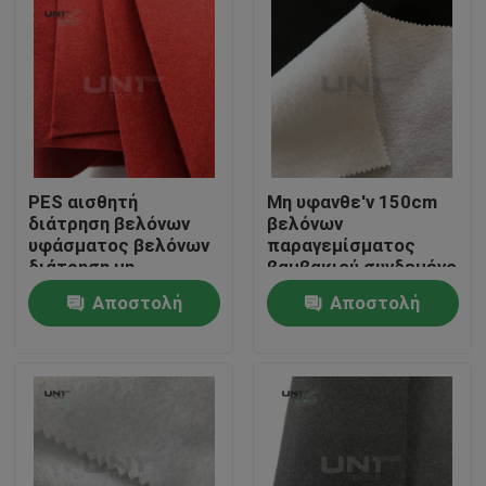
PES αισθητή
Μη υφανθε'ν 150cm
διάτρηση βελόνων
βελόνων
υφάσματος βελόνων
παραγεμίσματος
διάτρηση μη
βαμβακιού συνδεμένο
υφανθείσα για τη
ψεκασμός βάρος
Αποστολή
Αποστολή
διακόσμηση/τον
πλάτους 80gsm
τάπητα
διατρήσεων
Σπίτι
ερώτησης
ερώτησης
Προϊόντα
Σχετικά με εμάς