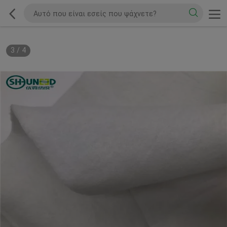
3
/
4