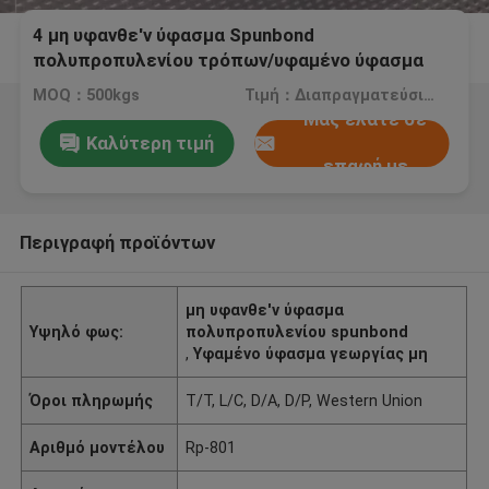
4 μη υφανθε'ν ύφασμα Spunbond
πολυπροπυλενίου τρόπων/υφαμένο ύφασμα
160cm PP μη πλάτος
MOQ：500kgs
Τιμή：Διαπραγματεύσιμος
Μας ελάτε σε
Καλύτερη τιμή
επαφή με
Περιγραφή προϊόντων
μη υφανθε'ν ύφασμα
Υψηλό φως:
πολυπροπυλενίου spunbond
,
Υφαμένο ύφασμα γεωργίας μη
Όροι πληρωμής
T/T, L/C, D/A, D/P, Western Union
Αριθμό μοντέλου
Rp-801