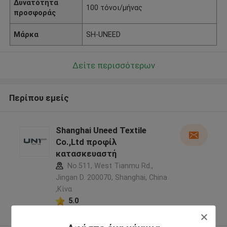
Δυνατότητα
100 τόνοι/μήνας
προσφοράς
Μάρκα
SH-UNEED
Δείτε περισσότερων
Περίπου εμείς
Shanghai Uneed Textile
Co.,Ltd προφίλ
κατασκευαστή
No.511, West Tianmu Rd.,
Jingan D. 200070, Shanghai, China
,Κίνα
5.0
Ελεγχμένος προμηθευτής