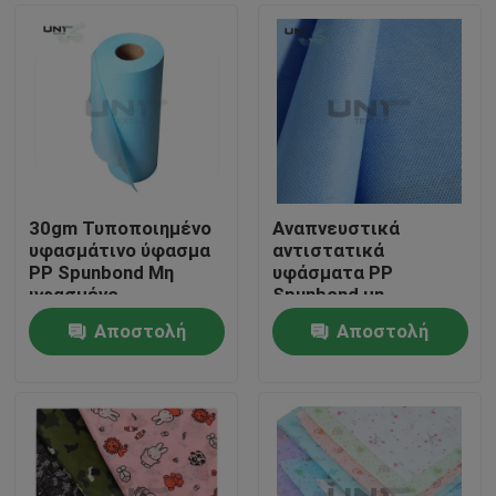
30gm Τυποποιημένο
Αναπνευστικά
υφασμάτινο ύφασμα
αντιστατικά
PP Spunbond Μη
υφάσματα PP
υφασμένο
Spunbond μη
υφασμάτινο
υφασμένα για υγιεινή
Αποστολή
Αποστολή
ιατρική λειτουργία
Σπίτι
ερώτησης
ερώτησης
Προϊόντα
Σχετικά με εμάς