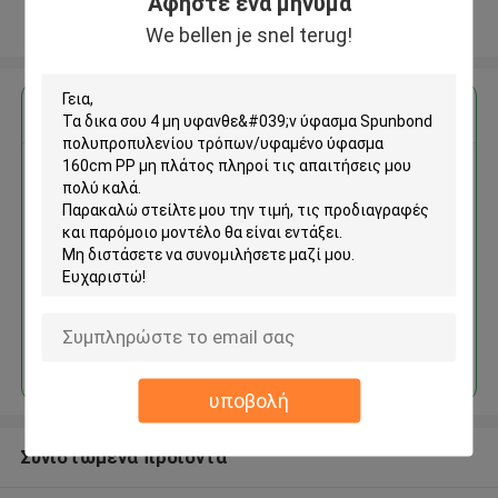
Αφήστε ένα μήνυμα
Δείτε περισσότερων
We bellen je snel terug!
Αποκτήστε την καλύτερη τιμή για
4 μη υφανθε'ν ύφασμα
Spunbond πολυπροπυλενίου
τρόπων/υφαμένο ύφασμα
160cm PP μη πλάτος
Να συνεχίσει
υποβολή
Συνιστώμενα προϊόντα