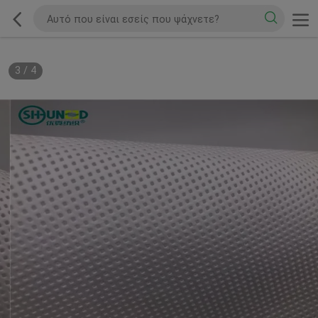
3
/
4