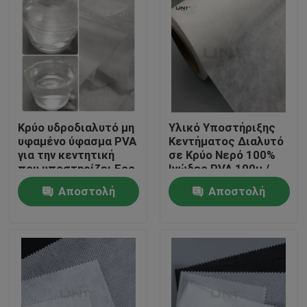
Κρύο υδροδιαλυτό μη
Υλικό Υποστήριξης
υφαμένο ύφασμα PVA
Κεντήματος Διαλυτό
για την κεντητική
σε Κρύο Νερό 100%
που υποστηρίζει Eco
Ινώδες PVA 100μ /
φιλικό
Ρολό
Αποστολή
Αποστολή
Σπίτι
ερώτησης
ερώτησης
Προϊόντα
Σχετικά με εμάς