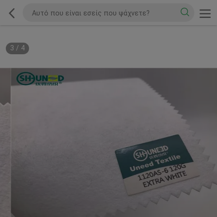
3
/
4