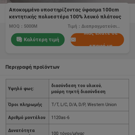
Αποκομμένο υποστηρίζοντας ύφασμα 100cm
κεντητικής πολυεστέρα 100% λευκό πλάτους
επιπλέον
MOQ：5000M
Τιμή：Διαπραγματεύσιμος
Μας ελάτε σε
Καλύτερη τιμή
επαφή με
Περιγραφή προϊόντων
διασύνδεση του υλικού
,
Υψηλό φως:
μαύρη τηκτή διασύνδεση
Όροι πληρωμής
T/T, L/C, D/A, D/P, Western Union
Αριθμό μοντέλου
1120as-6
Δυνατότητα
100 τόνοι/μήνας