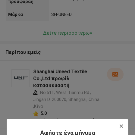
προσφοράς
Μάρκα
SH-UNEED
Δείτε περισσότερων
Περίπου εμείς
Shanghai Uneed Textile
Co.,Ltd προφίλ
κατασκευαστή
No.511, West Tianmu Rd.,
Jingan D. 200070, Shanghai, China
,Κίνα
5.0
Ελεγχμένος προμηθευτής
Αφήστε ένα μήνυμα