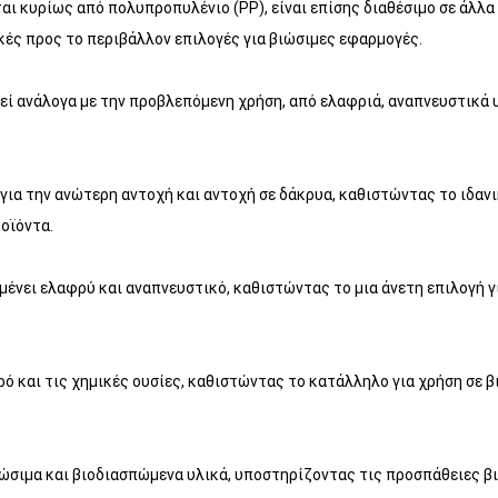
ι κυρίως από πολυπροπυλένιο (PP), είναι επίσης διαθέσιμο σε άλλα
κές προς το περιβάλλον επιλογές για βιώσιμες εφαρμογές.
ί ανάλογα με την προβλεπόμενη χρήση, από ελαφριά, αναπνευστικά 
ια την ανώτερη αντοχή και αντοχή σε δάκρυα, καθιστώντας το ιδανι
οϊόντα.
ένει ελαφρύ και αναπνευστικό, καθιστώντας το μια άνετη επιλογή γ
ό και τις χημικές ουσίες, καθιστώντας το κατάλληλο για χρήση σε β
σιμα και βιοδιασπώμενα υλικά, υποστηρίζοντας τις προσπάθειες βι