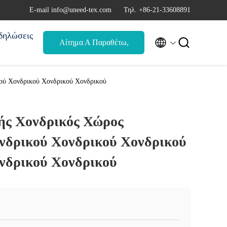
Ε-mail info@uneed-tex.com
Τηλ. +86-21-33608891
δηλώσεις


Αίτημα Α Παραθέτω,
αναφορά
ού Χονδρικού Χονδρικού Χονδρικού
ς Χονδρικός Χώρος
νδρικού Χονδρικού Χονδρικού
νδρικού Χονδρικού