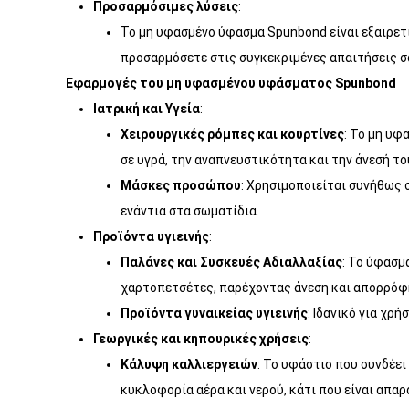
Προσαρμόσιμες λύσεις
:
Το μη υφασμένο ύφασμα Spunbond είναι εξαιρετι
προσαρμόσετε στις συγκεκριμένες απαιτήσεις σ
Εφαρμογές του μη υφασμένου υφάσματος Spunbond
Ιατρική και Υγεία
:
Χειρουργικές ρόμπες και κουρτίνες
: Το μη υφ
σε υγρά, την αναπνευστικότητα και την άνεσή το
Μάσκες προσώπου
: Χρησιμοποιείται συνήθως 
ενάντια στα σωματίδια.
Προϊόντα υγιεινής
:
Παλάνες και Συσκευές Αδιαλλαξίας
: Το ύφασμ
χαρτοπετσέτες, παρέχοντας άνεση και απορρόφ
Προϊόντα γυναικείας υγιεινής
: Ιδανικό για χ
Γεωργικές και κηπουρικές χρήσεις
:
Κάλυψη καλλιεργειών
: Το υφάστιο που συνδέει
κυκλοφορία αέρα και νερού, κάτι που είναι απα