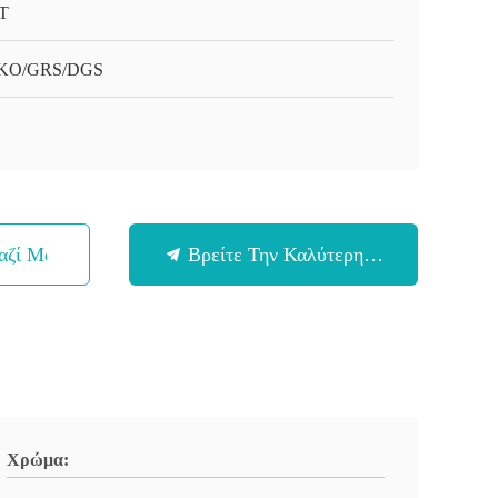
T
KO/GRS/DGS
αζί Μας
Βρείτε Την Καλύτερη Τιμή
Χρώμα: