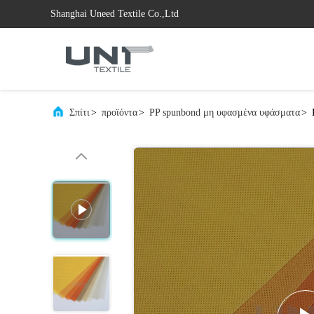
Shanghai Uneed Textile Co.,Ltd
Σπίτι
>
προϊόντα
>
PP spunbond μη υφασμένα υφάσματα
>