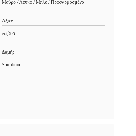
Μαύρο / Λευκό / Μπλε / Προσαρμοσμένο
Αξία:
Αξία α
Δομή:
Spunbond