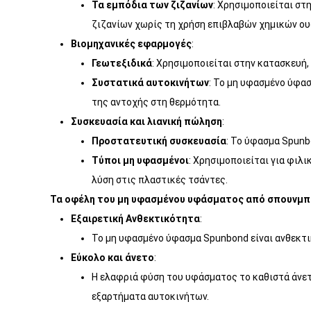
Τα εμπόδια των ζιζανίων
: Χρησιμοποιείται σ
ζιζανίων χωρίς τη χρήση επιβλαβών χημικών ου
Βιομηχανικές εφαρμογές
:
Γεωτεξιδικά
: Χρησιμοποιείται στην κατασκευή
Συστατικά αυτοκινήτων
: Το μη υφασμένο ύφα
της αντοχής στη θερμότητα.
Συσκευασία και λιανική πώληση
:
Προστατευτική συσκευασία
: Το ύφασμα Spunb
Τύποι μη υφασμένοι
: Χρησιμοποιείται για φιλ
λύση στις πλαστικές τσάντες.
Τα οφέλη του μη υφασμένου υφάσματος από σπουνμπ
Εξαιρετική Ανθεκτικότητα
:
Το μη υφασμένο ύφασμα Spunbond είναι ανθεκτι
Εύκολο και άνετο
:
Η ελαφριά φύση του υφάσματος το καθιστά άνετο
εξαρτήματα αυτοκινήτων.