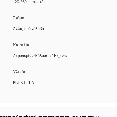
120-360 εκατοστά
Σχήμα:
Άλλα, από χάλυβα
Ναυτιλία:
Αεροπορία / Θάλασσα / Express
Υλικό:
PP,PET,PLA