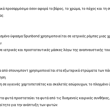
κά προσαρμόσιμο όσον αφορά το βάρος, το χρώμα, το πάχος και τη σ
ας.
ασμένο ύφασμα Spunbond χρησιμοποιείται σε ιατρικές ρόμπες μιας χρ
υ.
σε ιατρικές και προστατευτικές μάσκες λόγω της αναπνευστικής του
α από σπουνμποντ χρησιμοποιείται στα εξωτερικά στρώματα των πάν
ηση.
ρήση σε υγιεινές χαρτοπετσέτες και σκελετές εσώρουχων, το πλεγμέ
 τα φυτά προστατεύει τα φυτά από τις δυσμενείς καιρικές συνθήκες,
ραίτητο για την ανάπτυξη των φυτών.