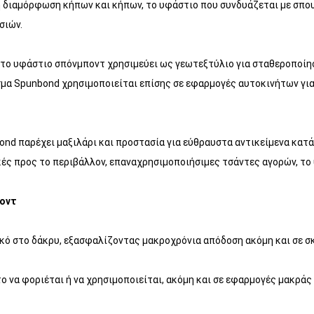
τη διαμόρφωση κήπων και κήπων, το υφάστιο που συνδυάζεται με σπ
σιών.
, το υφάστιο σπόνμποντ χρησιμεύει ως γεωτεξτύλιο για σταθεροποίη
σμα Spunbond χρησιμοποιείται επίσης σε εφαρμογές αυτοκινήτων για
ond παρέχει μαξιλάρι και προστασία για εύθραυστα αντικείμενα κατά
ικές προς το περιβάλλον, επαναχρησιμοποιήσιμες τσάντες αγορών, τ
οντ
κό στο δάκρυ, εξασφαλίζοντας μακροχρόνια απόδοση ακόμη και σε σ
 να φοριέται ή να χρησιμοποιείται, ακόμη και σε εφαρμογές μακράς 