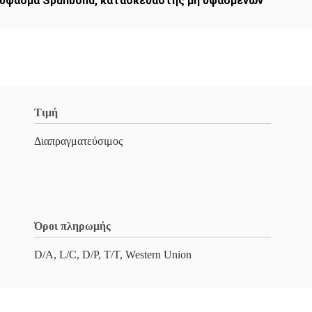
 ύφασμα Spunbond
,
κατασκευαστής μη υφασμένων
Τιμή
Διαπραγματεύσιμος
Όροι πληρωμής
D/A, L/C, D/P, T/T, Western Union