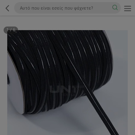
1
/
6