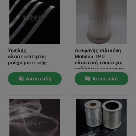
Υψηλής
Διαφανής σιλικόνη
ελαστικότητας
Mobilon TPU
ρούχα ραπτικής
ελαστική ταινία για
ενδύματα εσώρουχα
Αποστολή
Αποστολή
ερώτησης
ερώτησης
Σπίτι
Προϊόντα
Σχετικά με εμάς