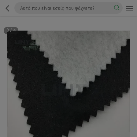
3
/
4