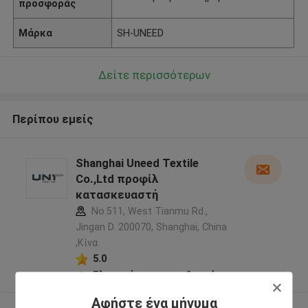
προσφοράς
Μάρκα
SH-UNEED
Δείτε περισσότερων
Περίπου εμείς
Shanghai Uneed Textile
Co.,Ltd προφίλ
κατασκευαστή
No.511, West Tianmu Rd.,
Jingan D. 200070, Shanghai, China
,Κίνα
5.0
Ελεγχμένος προμηθευτής
Αφήστε ένα μήνυμα