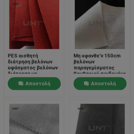
PES αισθητή
Μη υφανθε'ν 150cm
διάτρηση βελόνων
βελόνων
υφάσματος βελόνων
παραγεμίσματος
διάτρηση μη
βαμβακιού συνδεμένο
υφανθείσα για τη
ψεκασμός βάρος
Αποστολή
Αποστολή
διακόσμηση/τον
πλάτους 80gsm
τάπητα
διατρήσεων
Σπίτι
ερώτησης
ερώτησης
Προϊόντα
Σχετικά με εμάς