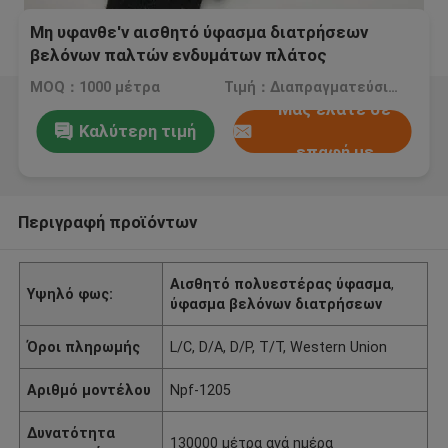
Μη υφανθε'ν αισθητό ύφασμα διατρήσεων
βελόνων παλτών ενδυμάτων πλάτος
100cm/150cm
MOQ：1000 μέτρα
Τιμή：Διαπραγματεύσιμος
Μας ελάτε σε
Καλύτερη τιμή
επαφή με
Περιγραφή προϊόντων
Αισθητό πολυεστέρας ύφασμα
,
Υψηλό φως:
ύφασμα βελόνων διατρήσεων
Όροι πληρωμής
L/C, D/A, D/P, T/T, Western Union
Αριθμό μοντέλου
Npf-1205
Δυνατότητα
130000 μέτρα ανά ημέρα