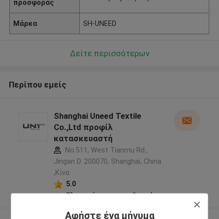
προσφοράς
Μάρκα
SH-UNEED
Δείτε περισσότερων
Περίπου εμείς
Shanghai Uneed Textile
Co.,Ltd προφίλ
κατασκευαστή
No.511, West Tianmu Rd.,
Jingan D. 200070, Shanghai, China
,Κίνα
5.0
Ελεγχμένος προμηθευτής
Αφήστε ένα μήνυμα