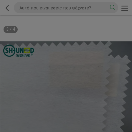
3
/
4