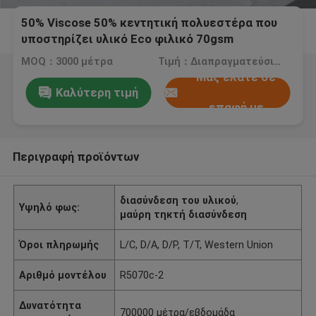
50% Viscose 50% κεντητική πολυεστέρα που
υποστηρίζει υλικό Eco φιλικό 70gsm
MOQ：3000 μέτρα
Τιμή：Διαπραγματεύσιμος
Μας ελάτε σε
Καλύτερη τιμή
επαφή με
Περιγραφή προϊόντων
διασύνδεση του υλικού
,
Υψηλό φως:
μαύρη τηκτή διασύνδεση
Όροι πληρωμής
L/C, D/A, D/P, T/T, Western Union
Αριθμό μοντέλου
R5070c-2
Δυνατότητα
700000 μέτρα/εβδομάδα