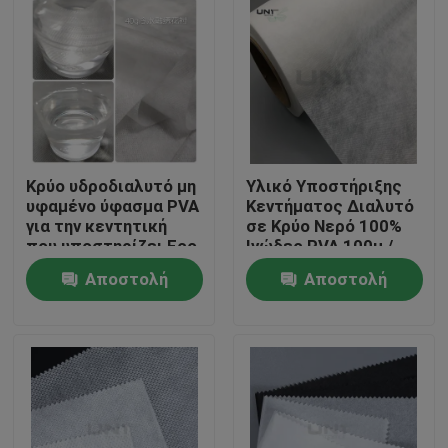
Κρύο υδροδιαλυτό μη
Υλικό Υποστήριξης
υφαμένο ύφασμα PVA
Κεντήματος Διαλυτό
για την κεντητική
σε Κρύο Νερό 100%
που υποστηρίζει Eco
Ινώδες PVA 100μ /
φιλικό
Ρολό
Αποστολή
Αποστολή
Σπίτι
ερώτησης
ερώτησης
Προϊόντα
Σχετικά με εμάς