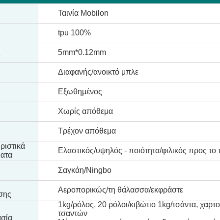
Ταινία Mobilon
tpu 100%
ς
5mm*0.12mm
Διαφανής/ανοικτό μπλε
Εξωθημένος
Χωρίς απόθεμα
Τρέχον απόθεμα
ριστικά
Ελαστικός/υψηλός - ποιότητα/φιλικός προς το
ατα
Σαγκάη/Ningbo
Αεροπορικώς/τη θάλασσα/εκφράστε
σης
1kg/ρόλος, 20 ρόλοι/κιβώτιο 1kg/τσάντα, χαρτ
τσαντών
σία