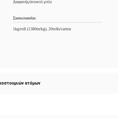
Διαφανής/ανοικτό μπλε
Συσκευασία:
1kg/roll (1380m/kg), 20rolls/carton
κοστουμιών ατόμων