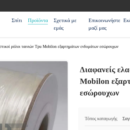
Σπίτι
Προϊόντα
Σχετικά με
Επικοινωνήστε
Εκ
εμάς
μαζί μας
στικοί ρόλοι ταινιών Tpu Mobilon εξαρτημάτων ενδυμάτων εσώρουχων
Διαφανείς ελα
Mobilon εξαρ
εσώρουχων
Τόπος καταγωγής
Σαγ