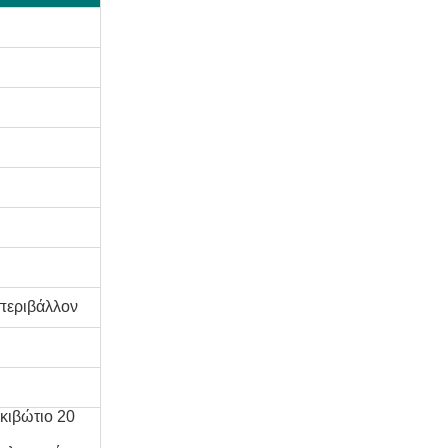
 περιβάλλον
οκιβώτιο 20