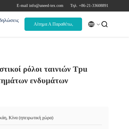
Ε-mail info@uneed-tex.com
Τηλ. +86-21-33608891
δηλώσεις


Αίτημα Α Παραθέτω,
αναφορά
στικοί ρόλοι ταινιών Tpu
τημάτων ενδυμάτων
κάη, Κίνα (ηπειρωτική χώρα)