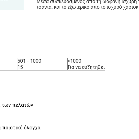
Μέσα συσκευασμένος από τη διαφανή ισχυρή 
τσάντα, και το εξωτερικό από το ισχυρό χαρτοκ
501 - 1000
>1000
15
Για να συζητηθεί
α των πελατών
 ποιοτικό έλεγχο.