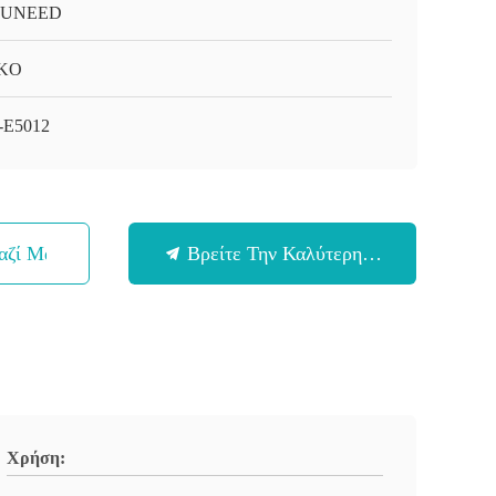
-UNEED
KO
-E5012
αζί Μας
Βρείτε Την Καλύτερη Τιμή
Χρήση: