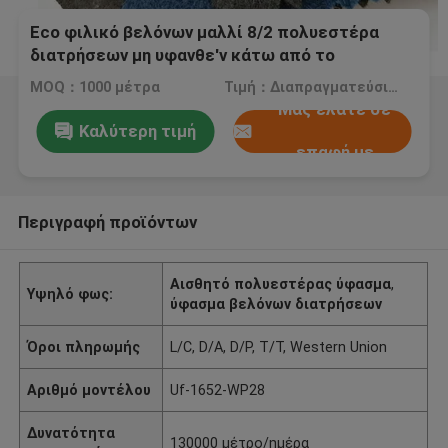
Eco φιλικό βελόνων μαλλί 8/2 πολυεστέρα
διατρήσεων μη υφανθε'ν κάτω από το
περιλαίμιο αισθητό
MOQ：1000 μέτρα
Τιμή：Διαπραγματεύσιμος
Μας ελάτε σε
Καλύτερη τιμή
επαφή με
Περιγραφή προϊόντων
Αισθητό πολυεστέρας ύφασμα
,
Υψηλό φως:
ύφασμα βελόνων διατρήσεων
Όροι πληρωμής
L/C, D/A, D/P, T/T, Western Union
Αριθμό μοντέλου
Uf-1652-WP28
Δυνατότητα
130000 μέτρο/ημέρα