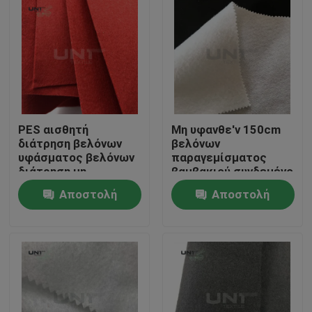
PES αισθητή
Μη υφανθε'ν 150cm
διάτρηση βελόνων
βελόνων
υφάσματος βελόνων
παραγεμίσματος
διάτρηση μη
βαμβακιού συνδεμένο
υφανθείσα για τη
ψεκασμός βάρος
Αποστολή
Αποστολή
διακόσμηση/τον
πλάτους 80gsm
τάπητα
διατρήσεων
Σπίτι
ερώτησης
ερώτησης
Προϊόντα
Σχετικά με εμάς