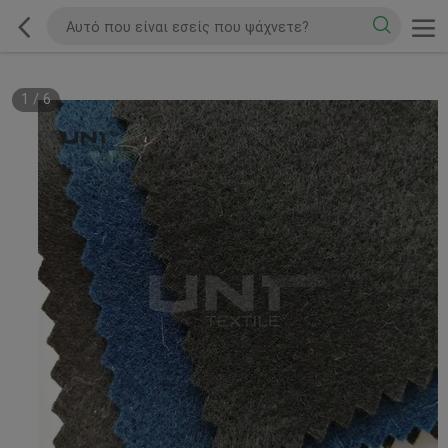
1
/
6