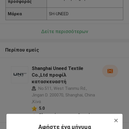
προσφοράς
Μάρκα
SH-UNEED
Δείτε περισσότερων
Περίπου εμείς
Shanghai Uneed Textile
Co.,Ltd προφίλ
κατασκευαστή
No.511, West Tianmu Rd.,
Jingan D. 200070, Shanghai, China
,Κίνα
5.0
Ελεγχμένος προμηθευτής
Αφήστε ένα μήνυμα