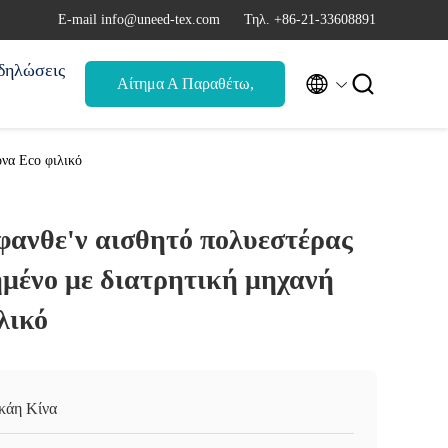
Ε-mail info@uneed-tex.com
Τηλ. +86-21-33608891
δηλώσεις


Αίτημα Α Παραθέτω,
αναφορά
να Eco φιλικό
φανθε'ν αισθητό πολυεστέρας
μένο με διατρητική μηχανή
λικό
κάη Κίνα