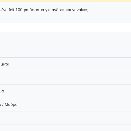
νο felt 100gm ύφασμα για άνδρες και γυναίκες
ήματα
α
να
ό / Μαύρο