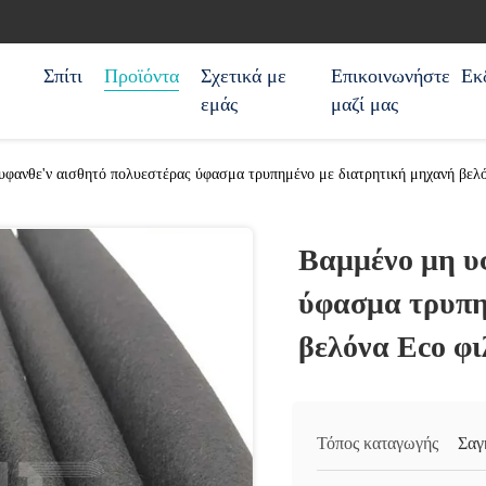
Σπίτι
Προϊόντα
Σχετικά με
Επικοινωνήστε
Εκ
εμάς
μαζί μας
υφανθε'ν αισθητό πολυεστέρας ύφασμα τρυπημένο με διατρητική μηχανή βελό
Βαμμένο μη υ
ύφασμα τρυπη
βελόνα Eco φι
Τόπος καταγωγής
Σαγ