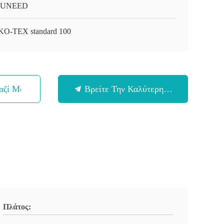
-UNEED
O-TEX standard 100
αζί Μας
Βρείτε Την Καλύτερη Τιμή
Πλάτος: