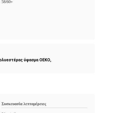
58/60»
πολυεστέρας ύφασμα OEKO
,
Συσκευασία λεπτομέρειες