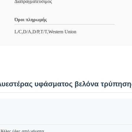
Διαπραγματεύσιμος
Όροι πληρωμής
L/C,D/A,D/P,T/T,Western Union
υεστέρας υφάσματος βελόνα τρύπησης
Άλλες ύλες από νήματα