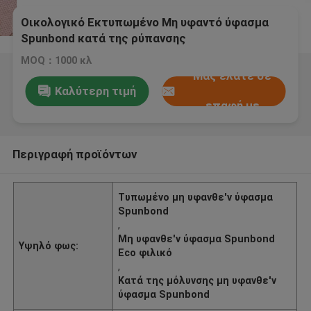
Οικολογικό Εκτυπωμένο Μη υφαντό ύφασμα
Spunbond κατά της ρύπανσης
MOQ：1000 κλ
Μας ελάτε σε
Καλύτερη τιμή
επαφή με
Περιγραφή προϊόντων
Τυπωμένο μη υφανθε'ν ύφασμα
Spunbond
,
Μη υφανθε'ν ύφασμα Spunbond
Υψηλό φως:
Eco φιλικό
,
Κατά της μόλυνσης μη υφανθε'ν
ύφασμα Spunbond