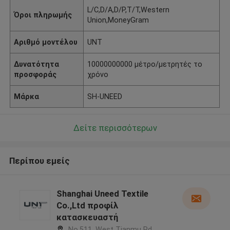
L/C,D/A,D/P,T/T,Western
Όροι πληρωμής
Union,MoneyGram
Αριθμό μοντέλου
UNT
Δυνατότητα
10000000000 μέτρο/μετρητές το
προσφοράς
χρόνο
Μάρκα
SH-UNEED
Δείτε περισσότερων
Περίπου εμείς
Shanghai Uneed Textile
Co.,Ltd προφίλ
κατασκευαστή
No.511, West Tianmu Rd.,