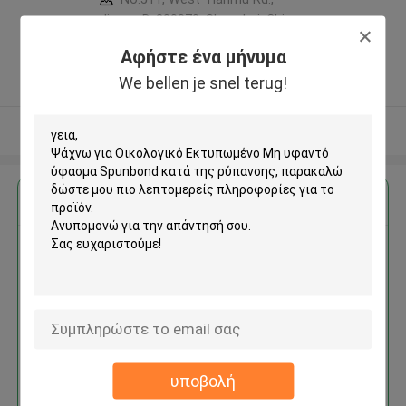
Jingan D. 200070, Shanghai, China
,Κίνα
Αφήστε ένα μήνυμα
5.0
We bellen je snel terug!
Ελεγχμένος προμηθευτής
Δείτε περισσότερων
Αποκτήστε την καλύτερη τιμή για
Οικολογικό Εκτυπωμένο Μη
υφαντό ύφασμα Spunbond
κατά της ρύπανσης
υποβολή
Να συνεχίσει