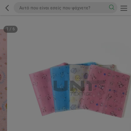
1
/
6