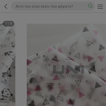
7
/
8