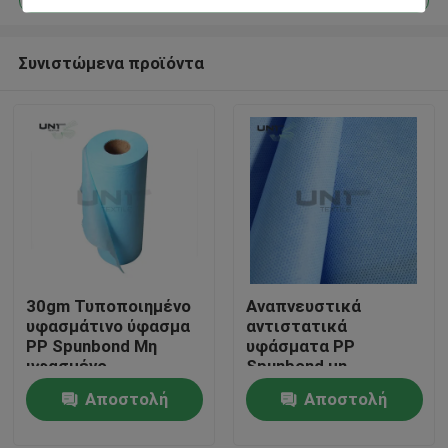
Συνιστώμενα προϊόντα
30gm Τυποποιημένο
Αναπνευστικά
Σπίτι
υφασμάτινο ύφασμα
αντιστατικά
PP Spunbond Μη
υφάσματα PP
υφασμένο
Spunbond μη
Προϊόντα
υφασμάτινο
υφασμένα για υγιεινή
Αποστολή
Αποστολή
ιατρική λειτουργία
ερώτησης
ερώτησης
Σχετικά με εμάς