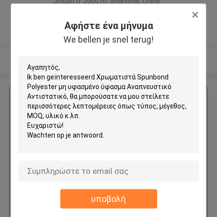
Jingan D. 200070, Shanghai, China
,Κίνα
Αφήστε ένα μήνυμα
5.0
Ελεγχμένος προμηθευτής
We bellen je snel terug!
Δείτε περισσότερων
Αποκτήστε την καλύτερη τιμή για
Χρωματιστά Spunbond
Polyester μη υφασμένο ύφασμα
Αναπνευστικό Αντιστατικό
υποβολή
Να συνεχίσει