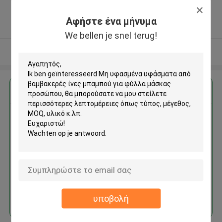
,Κίνα
5.0
Αφήστε ένα μήνυμα
Ελεγχμένος προμηθευτής
We bellen je snel terug!
Δείτε περισσότερων
Αποκτήστε την καλύτερη τιμή για
Μη υφασμένα υφάσματα από
βαμβακερές ίνες μπαμπού για
φύλλα μάσκας προσώπου
Να συνεχίσει
υποβολή