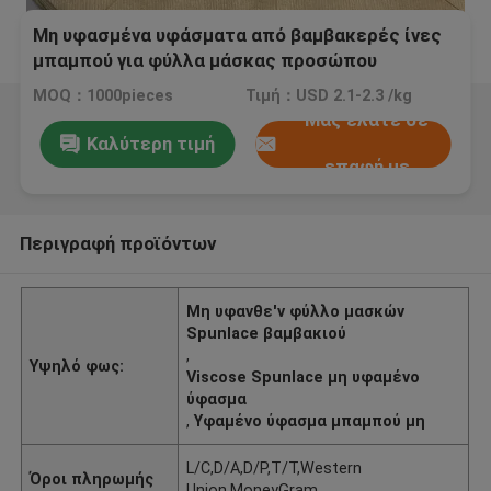
Μη υφασμένα υφάσματα από βαμβακερές ίνες
μπαμπού για φύλλα μάσκας προσώπου
MOQ：1000pieces
Τιμή：USD 2.1-2.3 /kg
Μας ελάτε σε
Καλύτερη τιμή
επαφή με
Περιγραφή προϊόντων
Μη υφανθε'ν φύλλο μασκών
Spunlace βαμβακιού
,
Υψηλό φως:
Viscose Spunlace μη υφαμένο
ύφασμα
,
Υφαμένο ύφασμα μπαμπού μη
L/C,D/A,D/P,T/T,Western
Όροι πληρωμής
Union,MoneyGram