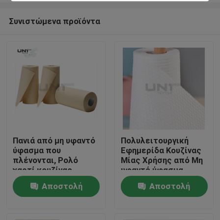
Συνιστώμενα προϊόντα
Πανιά από μη υφαντό
Πολυλειτουργική
ύφασμα που
Εφημερίδα Κουζίνας
Σπίτι
πλένονται, Ρολό
Μίας Χρήσης από Μη
χαρτί κουζίνας,
υφαντό ύφασμα
Επαναχρησιμοποιούμενα
Spunlace με
Αποστολή
Αποστολή
Προϊόντα
πανιά καθαρισμού
Εκτύπωση Σχεδίου
κουζίνας 130gsm
ερώτησης
ερώτησης
Σχετικά με εμάς