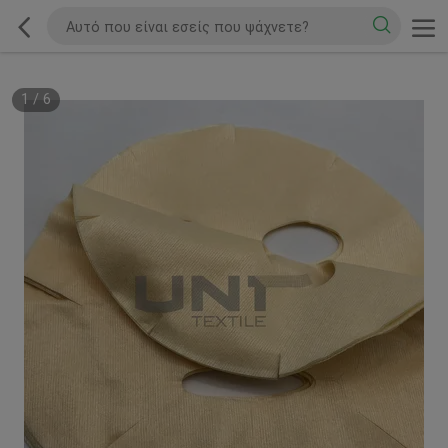
1
/
6