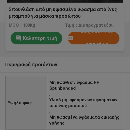
Σπουνλάση από μη υφασμένο ύφασμα από ίνες
μπαμπού για μάσκα προσώπου
MOQ：100Kg
Τιμή：Διαπραγματεύσιμος
Μας ελάτε σε
Καλύτερη τιμή
επαφή με
Περιγραφή προϊόντων
Μη υφανθε'ν ύφασμα PP
Spunbonded
,
Υλικό μη υφασμένων υφασμάτων
Υψηλό φως:
από ίνες μπαμπού
,
Μη υφασμένα υφάσματα οικιακής
χρήσης