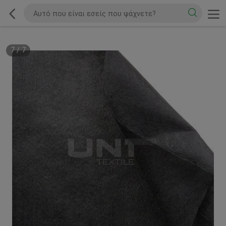
7
/
7