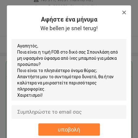
Jingan D. 200070, Shanghai, China
,Κίνα
Αφήστε ένα μήνυμα
5.0
We bellen je snel terug!
Ελεγχμένος προμηθευτής
Δείτε περισσότερων
Αποκτήστε την καλύτερη τιμή για
Σπουνλάση από μη υφασμένο
ύφασμα από ίνες μπαμπού για
μάσκα προσώπου
υποβολή
Να συνεχίσει