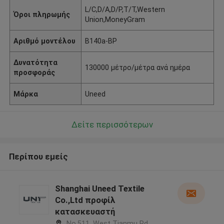
L/C,D/A,D/P,T/T,Western
Όροι πληρωμής
Union,MoneyGram
Αριθμό μοντέλου
B140a-BP
Δυνατότητα
130000 μέτρο/μέτρα ανά ημέρα
προσφοράς
Μάρκα
Uneed
Δείτε περισσότερων
Περίπου εμείς
Shanghai Uneed Textile
Co.,Ltd προφίλ
κατασκευαστή
No.511, West Tianmu Rd.,