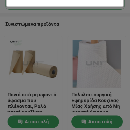
Συνιστώμενα προϊόντα
Σπίτι
Πανιά από μη υφαντό
Πολυλειτουργική
ύφασμα που
Εφημερίδα Κουζίνας
πλένονται, Ρολό
Μίας Χρήσης από Μη
Προϊόντα
χαρτί κουζίνας,
υφαντό ύφασμα
Επαναχρησιμοποιούμενα
Spunlace με
Αποστολή
Αποστολή
πανιά καθαρισμού
Εκτύπωση Σχεδίου
Σχετικά με εμάς
κουζίνας 130gsm