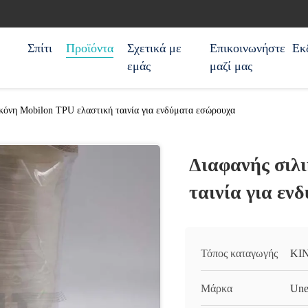
Σπίτι
Προϊόντα
Σχετικά με
Επικοινωνήστε
Εκ
εμάς
μαζί μας
κόνη Mobilon TPU ελαστική ταινία για ενδύματα εσώρουχα
Διαφανής σιλ
ταινία για εν
Τόπος καταγωγής
ΚΙ
Μάρκα
Une