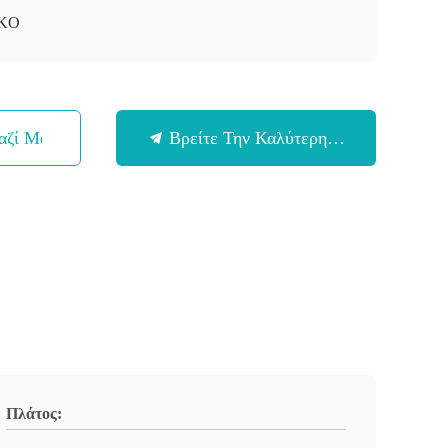
KO
αζί Μας
Βρείτε Την Καλύτερη Τιμή
Πλάτος: