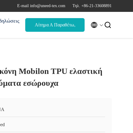
Ε-mail info@uneed-tex.com
Τηλ. +86-21-33608891
δηλώσεις


Αίτημα Α Παραθέτω,
αναφορά
ικόνη Mobilon TPU ελαστική
δύματα εσώρουχα
ΝΑ
ed