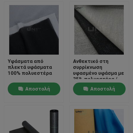
Υφάσματα από
Ανθεκτικό στη
πλεκτά υφάσματα
συρρίκνωση
100% πολυεστέρα
υφασμένο υφάσμα με
35% πολυεστέρα /
75% ιξώδη
Αποστολή
Αποστολή
Σπίτι
ερώτησης
ερώτησης
Προϊόντα
Σχετικά με εμάς