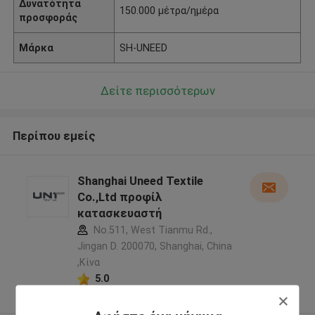
Δυνατότητα
150.000 μέτρα/ημέρα
προσφοράς
Μάρκα
SH-UNEED
Δείτε περισσότερων
Περίπου εμείς
Shanghai Uneed Textile
Co.,Ltd προφίλ
κατασκευαστή
No.511, West Tianmu Rd.,
Jingan D. 200070, Shanghai, China
,Κίνα
5.0
Ελεγχμένος προμηθευτής