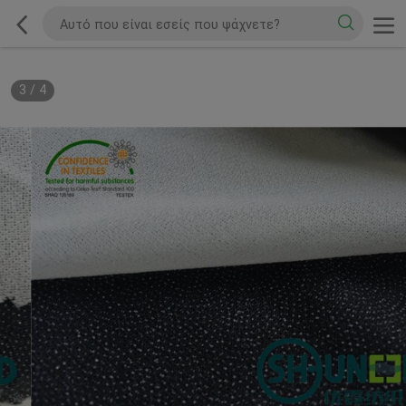
3
/
4