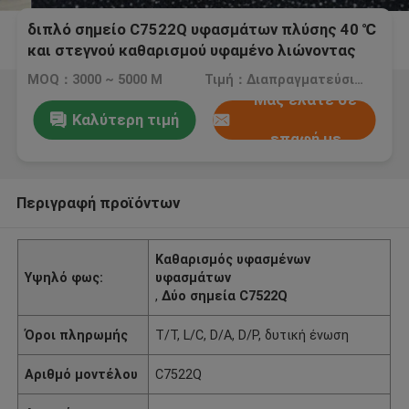
διπλό σημείο C7522Q υφασμάτων πλύσης 40 ℃
και στεγνού καθαρισμού υφαμένο λιώνοντας
MOQ：3000 ~ 5000 Μ
Τιμή：Διαπραγματεύσιμος
Μας ελάτε σε
Καλύτερη τιμή
επαφή με
Περιγραφή προϊόντων
Καθαρισμός υφασμένων
Υψηλό φως:
υφασμάτων
,
Δύο σημεία C7522Q
Όροι πληρωμής
T/T, L/C, D/A, D/P, δυτική ένωση
Αριθμό μοντέλου
C7522Q