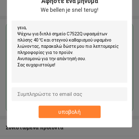
Αφήστε ένα μήνυμα
Δείτε περισσότερων
We bellen je snel terug!
Αποκτήστε την καλύτερη τιμή για
διπλό σημείο C7522Q
υφασμάτων πλύσης 40 ℃ και
στεγνού καθαρισμού υφαμένο
λιώνοντας
Να συνεχίσει
υποβολή
Συνιστώμενα προϊόντα