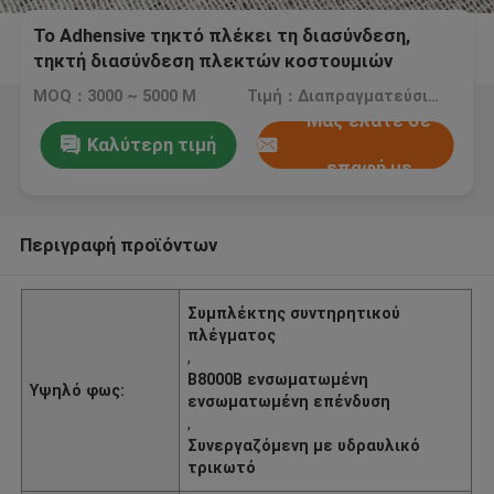
Το Adhensive τηκτό πλέκει τη διασύνδεση,
τηκτή διασύνδεση πλεκτών κοστουμιών
ατόμων «s B8000B
MOQ：3000 ~ 5000 Μ
Τιμή：Διαπραγματεύσιμος
Μας ελάτε σε
Καλύτερη τιμή
επαφή με
Περιγραφή προϊόντων
Συμπλέκτης συντηρητικού
πλέγματος
,
Β8000Β ενσωματωμένη
Υψηλό φως:
ενσωματωμένη επένδυση
,
Συνεργαζόμενη με υδραυλικό
τρικωτό