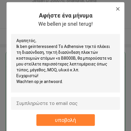
Jingan D. 200070, Shanghai, China
,Κίνα
Αφήστε ένα μήνυμα
5.0
Ελεγχμένος προμηθευτής
We bellen je snel terug!
Δείτε περισσότερων
Αποκτήστε την καλύτερη τιμή για
Το Adhensive τηκτό πλέκει τη
διασύνδεση, τηκτή διασύνδεση
πλεκτών κοστουμιών ατόμων
«s B8000B
υποβολή
Να συνεχίσει