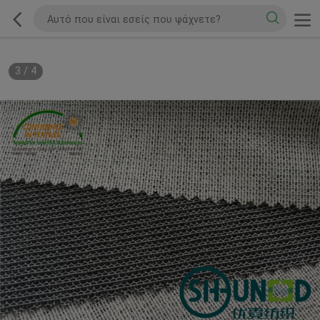
3
/
4