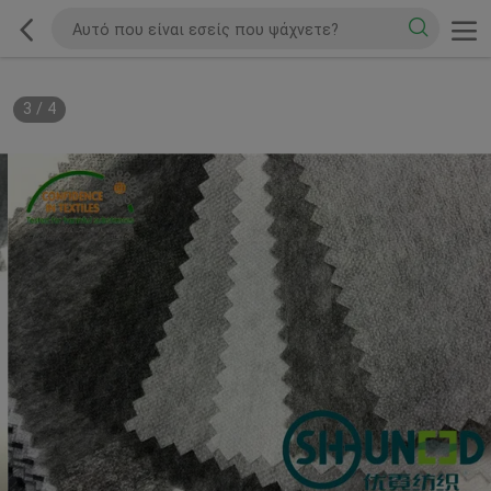
3
/
4