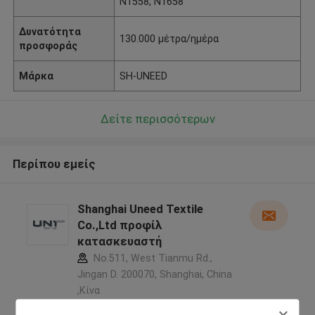
N1558, N1658
Δυνατότητα
130.000 μέτρα/ημέρα
προσφοράς
Μάρκα
SH-UNEED
Δείτε περισσότερων
Περίπου εμείς
Shanghai Uneed Textile
Co.,Ltd προφίλ
κατασκευαστή
No.511, West Tianmu Rd.,
Jingan D. 200070, Shanghai, China
,Κίνα
5.0