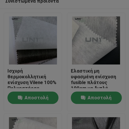
Συνιστώμενα προϊόντα
Ισχυρή
Ελαστική μη
θερμοκολλητική
υφασμένη ενίσχυση
ενίσχυση Vilene 100%
fusible πλάτους
Πολυεστέρας
100cm με διπλή
Σπίτι
N1208G
επίστρωση
Αποστολή
Αποστολή
κουκκίδων
Προϊόντα
ερώτησης
ερώτησης
Σχετικά με εμάς