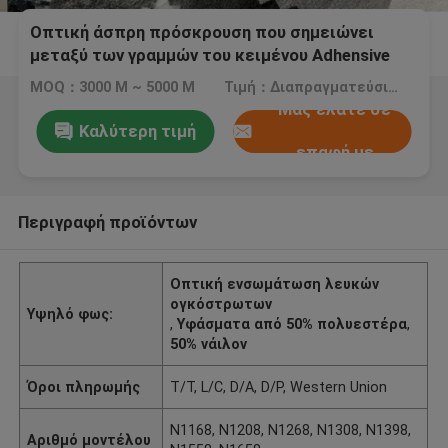
Οπτική άσπρη πρόσκρουση που σημειώνει
μεταξύ των γραμμών του κειμένου Adhensive
50% νάυλον πολυεστέρα/50%
MOQ：3000 Μ ~ 5000 Μ
Τιμή：Διαπραγματεύσιμος
Μας ελάτε σε
Καλύτερη τιμή
επαφή με
Περιγραφή προϊόντων
Οπτική ενσωμάτωση λευκών
ογκόστρωτων
Υψηλό φως:
,
Υφάσματα από 50% πολυεστέρα
,
50% νάιλον
Όροι πληρωμής
T/T, L/C, D/A, D/P, Western Union
N1168, N1208, N1268, N1308, N1398,
Αριθμό μοντέλου