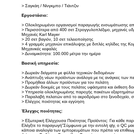
> Σαγκάη / Νίνγκμπο / Τιάντζιν
Εργοστάσιο:
> Ολοκληρωμένοι οργανισμοί παραγωγής ενσωμάτωσης από τ
> Περισσότερα από 400 σετ Στρογγυλοπλέξιμο, μηχανές υδ
Μηχανές Karl Mayer
> 20 σετ βαγιόν, 10 σετ τελειοποίησης
> 4 γραμμές μηχανών επικάλυψης με διπλές κηλίδες της Κο
Μηχανικές κεφαλές
> Δυναμικότητα: 100.000 μέτρα την ημέρα
Βασική υπηρεσία:
> Δωρεάν δείγματα με φύλλα τεχνικών δεδομένων
> Ανάπτυξη νέων προϊόντων ανάλογα με τις ανάγκες των π
> Προμήθεια άλλων προϊόντων για τον πελάτη
> Δωρεάν δοκιμές με τους πελάτες υφάσματα και έκθεση δοκ
> Υπηρεσία ολοκληρωμένης παροχής πακέτων εξαρτημάτω
> Παραλαβή πελατών από το αεροδρόμιο στο ξενοδοχείο, σ
> Ελέγχος ποιότητας και εγγύηση
Έλεγχος ποιότητας:
> Εξωτερική Ελέγχουσα Ποιότητας Προϊόντος: Για κάθε παρ
Ελέγξτε το
παραγωγή
"Σύμφωνα με την εντολή qty, ο QC μας
κάποια αναλογία
των εμπορευμάτων που πρέπει να επιθεω