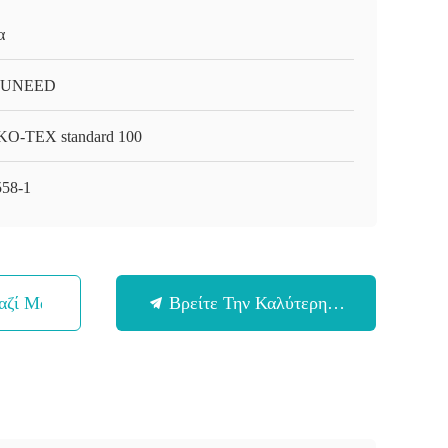
α
-UNEED
O-TEX standard 100
58-1
αζί Μας
Βρείτε Την Καλύτερη Τιμή