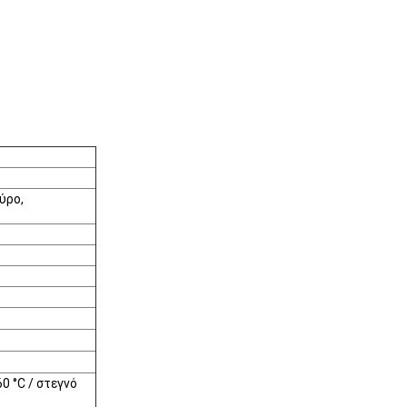
ύρο,
0 °C / στεγνό