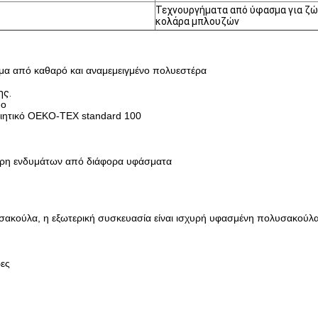
Τεχνουργήματα από ύφασμα για ζών
κολάρα μπλουζών
μα από καθαρό και αναμεμειγμένο πολυεστέρα
ης.
μο
οιητικό OEKO-TEX standard 100
μέρη ενδυμάτων από διάφορα υφάσματα
 σακούλα, η εξωτερική συσκευασία είναι ισχυρή υφασμένη πολυσακούλ
ες