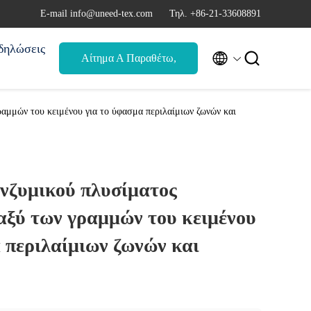
Ε-mail info@uneed-tex.com
Τηλ. +86-21-33608891
δηλώσεις


Αίτημα Α Παραθέτω,
αναφορά
αμμών του κειμένου για το ύφασμα περιλαίμιων ζωνών και
νζυμικού πλυσίματος
αξύ των γραμμών του κειμένου
 περιλαίμιων ζωνών και