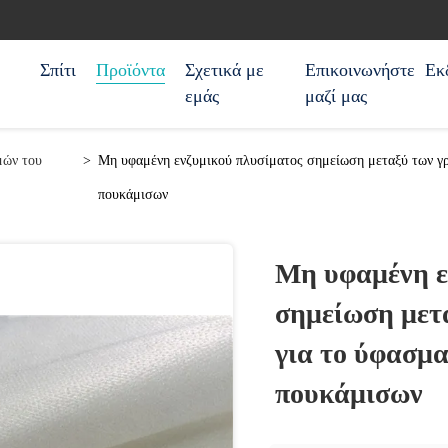
Σπίτι
Προϊόντα
Σχετικά με
Επικοινωνήστε
Εκ
εμάς
μαζί μας
μών του
>
Μη υφαμένη ενζυμικού πλυσίματος σημείωση μεταξύ των γρ
πουκάμισων
Μη υφαμένη ε
σημείωση μετ
για το ύφασμα
πουκάμισων