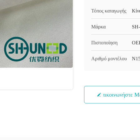
Τόπος καταγωγής
Κίν
Μάρκα
SH
Πιστοποίηση
OEK
Αριθμό μοντέλου
N15
Επικοινωνήστε Μ