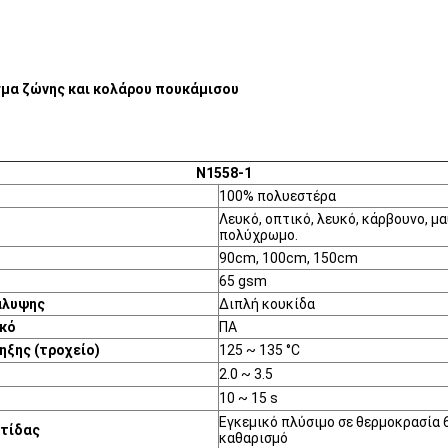
μα ζώνης και κολάρου πουκάμισου
N1558-1
100% πολυεστέρα
Λευκό, οπτικό, λευκό, κάρβουνο, μα
πολύχρωμο.
90cm, 100cm, 150cm
65 gsm
άλυψης
Διπλή κουκίδα
κό
ΠΑ
ηξης (τροχείο)
125 ~ 135 °C
2.0 ~ 3.5
10 ~ 15 s
Εγκεμικό πλύσιμο σε θερμοκρασία 6
τίδας
καθαρισμό