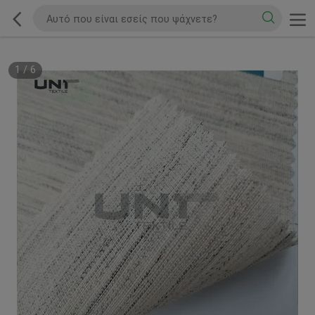
1
/
6