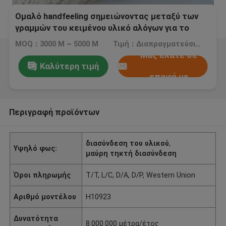
Ομαλό handfeeling σημειώνοντας μεταξύ των
γραμμών του κειμένου υλικό αλόγων για το
κοστούμι/το σακάκι ατόμων `s/ομοιόμορφος
MOQ：3000 Μ ~ 5000 Μ
Τιμή：Διαπραγματεύσιμος
Μας ελάτε σε
Καλύτερη τιμή
επαφή με
Περιγραφή προϊόντων
διασύνδεση του υλικού
,
Υψηλό φως:
μαύρη τηκτή διασύνδεση
Όροι πληρωμής
T/T, L/C, D/A, D/P, Western Union
Αριθμό μοντέλου
H10923
Δυνατότητα
8.000.000 μέτρα/έτος