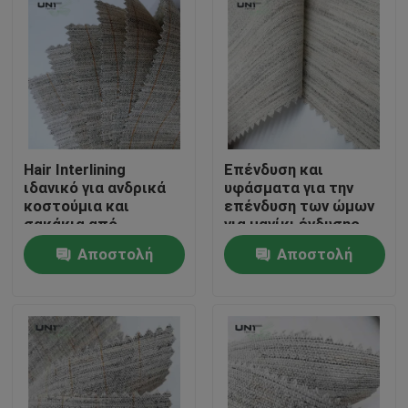
Hair Interlining
Επένδυση και
ιδανικό για ανδρικά
υφάσματα για την
κοστούμια και
επένδυση των ώμων
σακάκια από
για μανίκι ένδυσης
βαμβάκι, βισκόζη,
υψηλού επιπέδου
Αποστολή
Αποστολή
πολυεστέρα και
τρίχα κατσίκας με
Σπίτι
ερώτησης
ερώτησης
άκαμπτη, λεία και
ελαστική αίσθηση
Προϊόντα
Σχετικά με εμάς