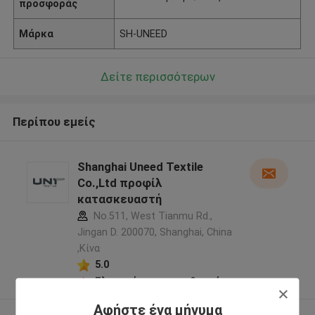
προσφοράς
Μάρκα
SH-UNEED
Δείτε περισσότερων
Περίπου εμείς
Shanghai Uneed Textile
Co.,Ltd προφίλ
κατασκευαστή
No.511, West Tianmu Rd.,
Jingan D. 200070, Shanghai, China
,Κίνα
5.0
Ελεγχμένος προμηθευτής
Αφήστε ένα μήνυμα