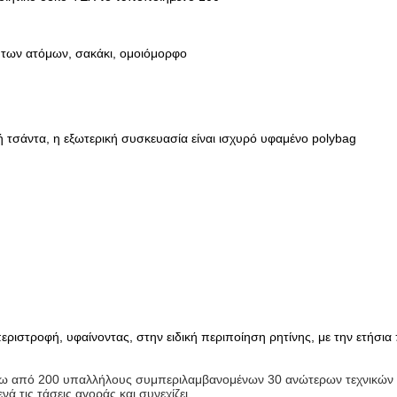
 των ατόμων, σακάκι, ομοιόμορφο
 τσάντα, η εξωτερική συσκευασία είναι ισχυρό υφαμένο polybag
ριστροφή, υφαίνοντας, στην ειδική περιποίηση ρητίνης, με την ετήσι
άνω από 200 υπαλλήλους συμπεριλαμβανομένων 30 ανώτερων τεχνικών
νά τις τάσεις αγοράς και συνεχίζει