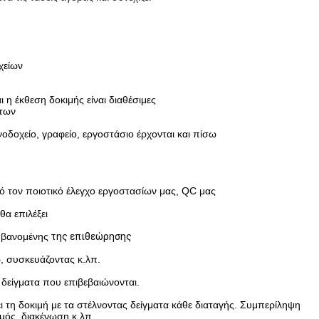
χείων
η έκθεση δοκιμής είναι διαθέσιμες
άτων
οδοχείο, γραφείο, εργοστάσιο έρχονται και πίσω
τον ποιοτικό έλεγχο εργοστασίων μας, QC μας
θα επιλέξει
βανομένης
της επιθεώρησης
, συσκευάζοντας κ.λπ.
δείγματα που επιβεβαιώνονται.
η δοκιμή με τα στέλνοντας δείγματα κάθε διαταγής.
Συμπερίληψη
μός, διακένωση κ.λπ.,