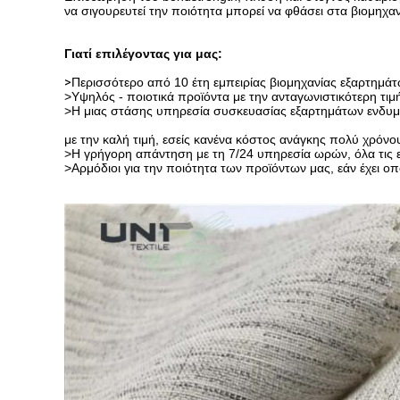
να σιγουρευτεί την ποιότητα
μπορεί να φθάσει στα βιομηχα
Γιατί επιλέγοντας για μας:
>
Περισσότερο από 10 έτη εμπειρίας βιομηχανίας εξαρτημ
>Υψηλός - ποιοτικά προϊόντα με την ανταγωνιστικότερη τι
>Η μιας στάσης υπηρεσία συσκευασίας εξαρτημάτων ενδυμάτ
με
την καλή τιμή, εσείς κανένα κόστος ανάγκης πολύ χρόνου
>Η γρήγορη απάντηση με τη 7/24 υπηρεσία ωρών, όλα τις ερ
>Αρμόδιοι για την ποιότητα των προϊόντων μας, εάν έχει ο