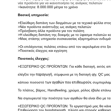
νέα προϊόντα για να ικανοποιήσει τις ανάγκες πελατών
>
Ικανότητα: 8.000.000 μέτρα το χρόνο
Βασική υπηρεσία:
>
Ελεύθερη δαπάνη των δειγμάτων με τα τεχνικά φύλλα στοι
>Νέα προϊόντα ανάπτυξης ως ανάγκη πελατών
>Πρόσβαση άλλα προϊόντα για τον πελάτη
>Η ελεύθερη δαπάνη της δοκιμής με το ύφασμα πελατών και 
>Μιας στάσης υπηρεσία συσκευασίας εξαρτημάτων ενδυμ
>Οι επιλέγοντας πελάτες επάνω από τον αερολιμένα στο ξεν
>Ποιοτικός έλεγχος και εγγύηση
Ποιοτικός έλεγχος:
>
ΕΞΩΤΕΡΙΚΟ QC ΠΡΟΪΟΝΤΩΝ: Για κάθε διαταγή, εκτός από 
ελέγξτε την
παραγωγή
, σύμφωνα με τη διαταγή qty, QC μας 
κάποιο ποσοστό
των αγαθών που επιθεωρούν,
συμπεριλαμ
Το πλάτος
,
βάρος,
Handfeeling,
χρώμα, ρόλος έβαλε επάνω
Να σιγουρευτεί
την ποιότητα των αγαθών θα είναι ίδιο με τα
>
ΕΣΩΤΕΡΙΚΟ QC ΠΡΟΪΟΝΤΩΝ: Το εργαστήριό μας θα κάνει τ
Επιθεώρηση του bondstrength, πλύση και στεγνός καθαρισ