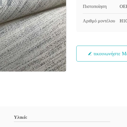
Πιστοποίηση
OEK
Αριθμό μοντέλου
H10
Επικοινωνήστε Μ
Υλικό: