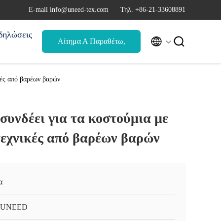
Ε-mail info@uneed-tex.com
Τηλ. +86-21-33608891
δηλώσεις


Αίτημα Α Παραθέτω,
αναφορά
κές από βαρέων βαρών
ασυνδέει για τα κοστούμια με
τεχνικές από βαρέων βαρών
α
-UNEED