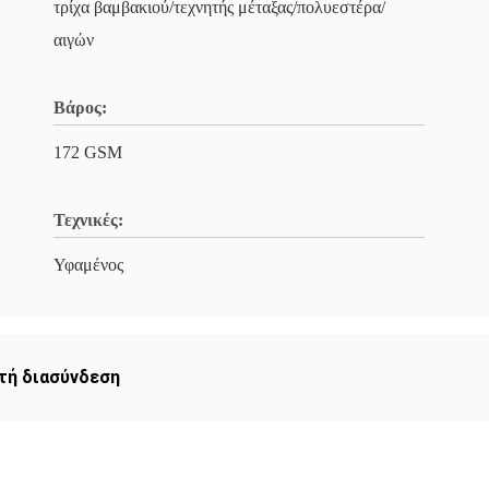
τρίχα βαμβακιού/τεχνητής μέταξας/πολυεστέρα/
αιγών
Βάρος:
172 GSM
Τεχνικές:
Υφαμένος
τή διασύνδεση