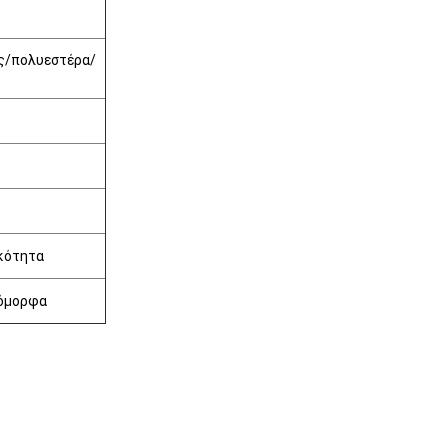
ς/πολυεστέρα/
ικότητα
ιόμορφα