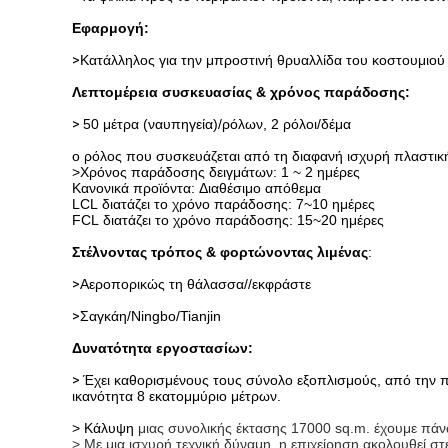
Εφαρμογή:
>
Κατάλληλος για την μπροστινή θρυαλλίδα του κοστουμιού
Λεπτομέρεια συσκευασίας & χρόνος παράδοσης:
>
50 μέτρα (ναυπηγεία)/ρόλων, 2 ρόλοι/δέμα
ο ρόλος που συσκευάζεται από τη διαφανή ισχυρή πλαστική
>Χρόνος παράδοσης δειγμάτων: 1 ~ 2 ημέρες
Κανονικά προϊόντα: Διαθέσιμο απόθεμα
LCL διατάζει το χρόνο παράδοσης: 7~10 ημέρες
FCL διατάζει το χρόνο παράδοσης: 15~20 ημέρες
Στέλνοντας τρόπος & φορτώνοντας λιμένας
:
>
Αεροπορικώς τη θάλασσα//εκφράστε
>
Σαγκάη/Ningbo/Tianjin
Δυνατότητα εργοστασίων:
>
Έχει καθορισμένους τους σύνολο εξοπλισμούς, από την πε
ικανότητα
8 εκατομμύριο μέτρων.
> Κάλυψη
μιας συνολικής έκτασης 17000 sq.m. έχουμε π
>
Με μια ισχυρή τεχνική δύναμη, η επιχείρηση ακολουθεί στε