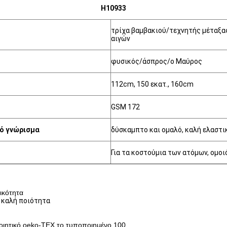
H10933
τρίχα βαμβακιού/τεχνητής μέταξα
αιγών
φυσικός/άσπρος/ο Μαύρος
112cm, 150 εκατ., 160cm
GSM 172
ό γνώρισμα
δύσκαμπτο και ομαλό, καλή ελαστ
Για τα κοστούμια των ατόμων, ομο
ικότητα
ν καλή ποιότητα
ποιητικό oeko-TEX το τυποποιημένο 100