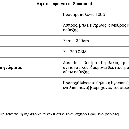
Μη που υφαίνεται Spunbond
Πολυπροπυλένιο 100%
Άσπρος, μπλε, κίτρινος, ο Μαύρος 
καθεξής
7cm ~ 320cm
7 ~ 200 GSM
Absorbort, Dustproof, φιλικός προ
ό γνώρισμα
αντιστατικός, δάκρυ-ανθεκτικό, μ
ούτω καθεξής
Προσοχή Mecical, θηλυκή hygeian (
ενήλικη πάνα) βιομηχανία, τουρισμ
κή τσάντα, η εξωτερική συσκευασία είναι ισχυρό υφαμένο polybag