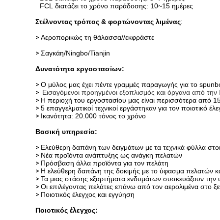
FCL διατάζει το χρόνο παράδοσης: 10~15 ημέρες
Στέλνοντας τρόπος & φορτώνοντας λιμένας
:
>
Αεροπορικώς τη θάλασσα//εκφράστε
>
Σαγκάη/Ningbo/Tianjin
Δυνατότητα εργοστασίων:
>
Ο μύλος μας έχει πέντε γραμμές παραγωγής για το spunb
>
Εισαγόμενοι προηγμένοι εξοπλισμός και όργανα από την Ι
>
Η περιοχή του εργοστασίου μας είναι περισσότερα από 1
>
5 επαγγελματικοί τεχνικοί εργάστηκαν για τον ποιοτικό έ
>
Ικανότητα: 20.000 τόνος το χρόνο
Βασική υπηρεσία:
>
Ελεύθερη δαπάνη των δειγμάτων με τα τεχνικά φύλλα στο
>
Νέα προϊόντα ανάπτυξης ως ανάγκη πελατών
>
Πρόσβαση άλλα προϊόντα για τον πελάτη
>
Η ελεύθερη δαπάνη της δοκιμής με το ύφασμα πελατών και
>
Τα μιας στάσης εξαρτήματα ενδυμάτων συσκευάζουν την
>
Οι επιλέγοντας πελάτες επάνω από τον αερολιμένα στο ξε
>
Ποιοτικός έλεγχος και εγγύηση
Ποιοτικός έλεγχος: