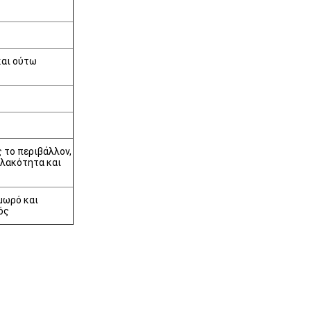
και ούτω
ς το περιβάλλον,
αλακότητα και
μωρό και
ός