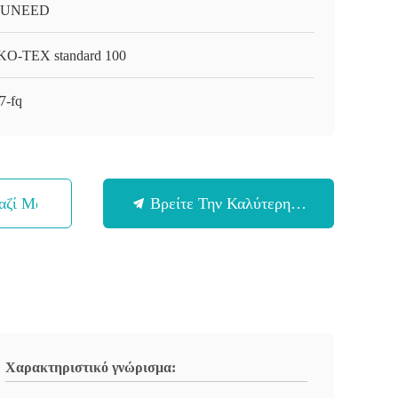
-UNEED
O-TEX standard 100
7-fq
αζί Μας
Βρείτε Την Καλύτερη Τιμή
Χαρακτηριστικό γνώρισμα: