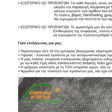
>
ΕΞΩΤΕΡΙΚΟ QC ΠΡΟΪΟΝΤΩΝ: Για κάθε διαταγή, εκτός από
ελέγξτε την
παραγωγή
, σύμφωνα με τ
κάποιο ποσοστό
των αγαθών που επ
Το πλάτος
,
βάρος,
Handfeeling,
χρώμ
Να σιγουρευτεί
την ποιότητα των αγα
>
ΕΣΩΤΕΡΙΚΟ QC ΠΡΟΪΟΝΤΩΝ: Το εργαστήριό μας θα κάνει τ
Επιθεώρηση της επιφάνειας, πλύση κ
να σιγουρευτεί την ποιότητα
μπορεί ν
Γιατί επιλέγοντας για μας:
>
Περισσότερο από 10 έτη εμπειρίας βιομηχανίας εξαρτημ
>
Υψηλός - ποιοτικά προϊόντα με την ανταγωνιστικότερη τ
>
Η μιας στάσης υπηρεσία συσκευασίας εξαρτημάτων ενδυμ
με την
καλή τιμή, εσείς κανένα κόστος ανάγκης πολύ χρό
>
Η γρήγορη απάντηση με τη 7/24 υπηρεσία ωρών, όλα τις ε
>
Αρμόδιοι για την ποιότητα των προϊόντων μας, εάν έχει ο