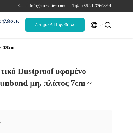
Ε-mail info@uneed-tex.com
Τηλ. +86-21-33608891
δηλώσεις


Αίτημα Α Παραθέτω,
αναφορά
 ~ 320cm
τικό Dustproof υφαμένο
unbond μη, πλάτος 7cm ~
α