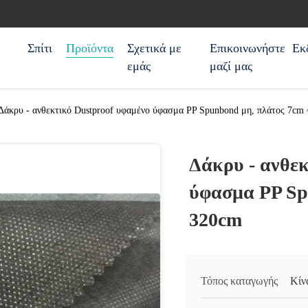
Σπίτι
Προϊόντα
Σχετικά με
Επικοινωνήστε
Εκ
εμάς
μαζί μας
Δάκρυ - ανθεκτικό Dustproof υφαμένο ύφασμα PP Spunbond μη, πλάτος 7cm
Δάκρυ - ανθεκ
ύφασμα PP Sp
320cm
Τόπος καταγωγής
Κίν