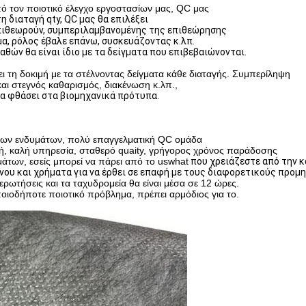
 τον ποιοτικό έλεγχο εργοστασίων μας, QC μας
η διαταγή qty, QC μας θα επιλέξει
ιθεωρούν,
συμπεριλαμβανομένης της
επιθεώρησης
α, ρόλος έβαλε επάνω, συσκευάζοντας κ.λπ.
θών θα είναι ίδιο με τα
δείγματα που επιβεβαιώνονται.
η δοκιμή με τα στέλνοντας δείγματα κάθε διαταγής.
Συμπερίληψη
αι στεγνός καθαρισμός, διακένωση κ.λπ.,
α φθάσει στα βιομηχανικά πρότυπα.
άτων ενδυμάτων, πολύ επαγγελματική QC ομάδα
ιμή, καλή υπηρεσία, σταθερό quaity, γρήγορος χρόνος παράδοσης
άτων, εσείς μπορεί να πάρει από το uswhat
που χρειάζεστε από την 
νου και χρήματα για να έρθει σε επαφή με τους διαφορετικούς προμ
ρωτήσεις και τα ταχυδρομεία θα είναι μέσα σε 12 ώρες.
ποιοδήποτε ποιοτικό πρόβλημα, πρέπει αρμόδιος για το.