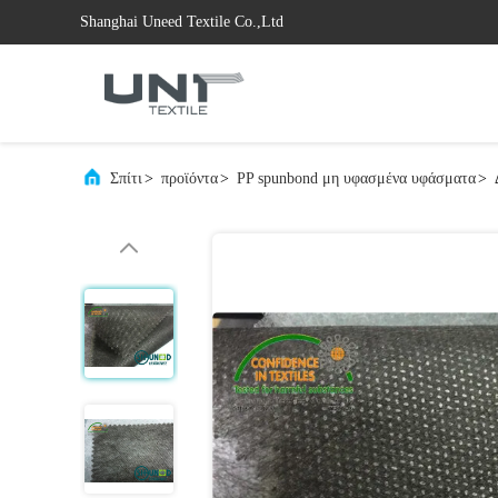
Shanghai Uneed Textile Co.,Ltd
Σπίτι
>
προϊόντα
>
PP spunbond μη υφασμένα υφάσματα
>