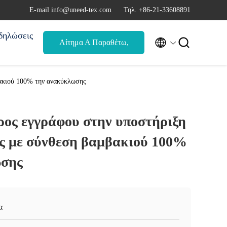
Ε-mail info@uneed-tex.com
Τηλ. +86-21-33608891
δηλώσεις


Αίτημα Α Παραθέτω,
αναφορά
ακιού 100% την ανακύκλωσης
ρος εγγράφου στην υποστήριξη
ς με σύνθεση βαμβακιού 100%
ωσης
α