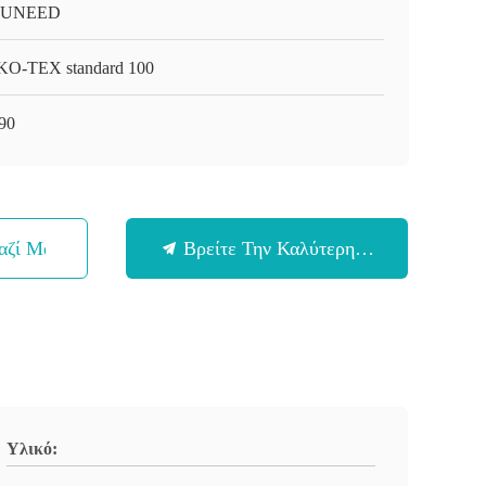
-UNEED
O-TEX standard 100
90
αζί Μας
Βρείτε Την Καλύτερη Τιμή
Υλικό: