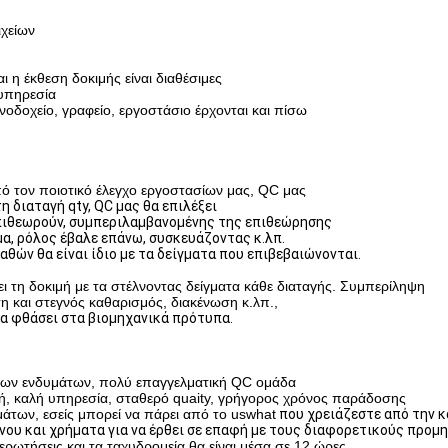
ιχείων
 η έκθεση δοκιμής είναι διαθέσιμες
 υπηρεσία
νοδοχείο, γραφείο, εργοστάσιο έρχονται και πίσω
 τον ποιοτικό έλεγχο εργοστασίων μας, QC μας
η διαταγή qty, QC μας θα επιλέξει
ιθεωρούν,
συμπεριλαμβανομένης της
επιθεώρησης
α, ρόλος έβαλε επάνω, συσκευάζοντας κ.λπ.
θών θα είναι ίδιο με τα
δείγματα που επιβεβαιώνονται.
η δοκιμή με τα στέλνοντας δείγματα κάθε διαταγής.
Συμπερίληψη
 και στεγνός καθαρισμός, διακένωση κ.λπ.,
α φθάσει στα βιομηχανικά πρότυπα.
άτων ενδυμάτων, πολύ επαγγελματική QC ομάδα
ιμή, καλή υπηρεσία, σταθερό quaity, γρήγορος χρόνος παράδοσης
άτων, εσείς μπορεί να πάρει από το uswhat
που χρειάζεστε από την 
νου και χρήματα για να έρθει σε επαφή με τους διαφορετικούς προμ
ρωτήσεις και τα ταχυδρομεία θα είναι μέσα σε 12 ώρες.