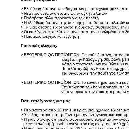
>
Ελεύθερη δαπάνη των δειγμάτων με τα τεχνικά φύλλα στο
>
Νέα προϊόντα ανάπτυξης ως ανάγκη πελατών
>
Πρόσβαση άλλα προϊόντα για τον πελάτη
>
Η ελεύθερη δαπάνη της δοκιμής με το ύφασμα πελατών και
>
Τα μιας στάσης εξαρτήματα ενδυμάτων συσκευάζουν την
>
Οι επιλέγοντας πελάτες επάνω από τον αερολιμένα στο ξε
>
Ποιοτικός έλεγχος και εγγύηση
Ποιοτικός έλεγχος:
>
ΕΞΩΤΕΡΙΚΟ QC ΠΡΟΪΟΝΤΩΝ: Για κάθε διαταγή, εκτός από
ελέγξτε την
παραγωγή
, σύμφωνα με τ
κάποιο ποσοστό
των αγαθών που επ
Το πλάτος
,
βάρος,
Handfeeling,
χρώμ
Να σιγουρευτεί
την ποιότητα των αγα
>
ΕΣΩΤΕΡΙΚΟ QC ΠΡΟΪΟΝΤΩΝ: Το εργαστήριό μας θα κάνει τ
Επιθεώρηση του bondstrength, πλύση
να σιγουρευτεί την ποιότητα
μπορεί ν
Γιατί επιλέγοντας για μας:
>
Περισσότερο από 10 έτη εμπειρίας βιομηχανίας εξαρτημ
>
Υψηλός - ποιοτικά προϊόντα με την ανταγωνιστικότερη τ
>
Η μιας στάσης υπηρεσία συσκευασίας εξαρτημάτων ενδυμ
με την
καλή τιμή, εσείς κανένα κόστος ανάγκης πολύ χρό
>
Η γρήγορη απάντηση με τη 7/24 υπηρεσία ωρών, όλα τις ε