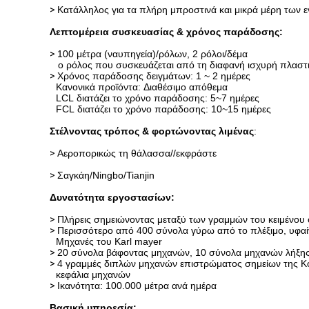
>
Κατάλληλος για τα πλήρη μπροστινά και μικρά μέρη των
Λεπτομέρεια συσκευασίας & χρόνος παράδοσης:
>
100 μέτρα (ναυπηγεία)/ρόλων, 2 ρόλοι/δέμα
ο ρόλος που συσκευάζεται από τη διαφανή ισχυρή πλαστι
>
Χρόνος παράδοσης δειγμάτων: 1 ~ 2 ημέρες
Κανονικά προϊόντα: Διαθέσιμο απόθεμα
LCL διατάζει το χρόνο παράδοσης: 5~7 ημέρες
FCL διατάζει το χρόνο παράδοσης: 10~15 ημέρες
Στέλνοντας τρόπος & φορτώνοντας λιμένας
:
>
Αεροπορικώς τη θάλασσα//εκφράστε
>
Σαγκάη/Ningbo/Tianjin
Δυνατότητα εργοστασίων:
>
Πλήρεις σημειώνοντας μεταξύ των γραμμών του κειμένου
>
Περισσότερο από 400 σύνολα γύρω από το πλέξιμο, υφα
Μηχανές του Karl mayer
>
20 σύνολα βάφοντας μηχανών, 10 σύνολα μηχανών λήξη
>
4 γραμμές διπλών μηχανών επιστρώματος σημείων της Κ
κεφάλια μηχανών
>
Ικανότητα: 100.000 μέτρα ανά ημέρα
Βασική υπηρεσία: