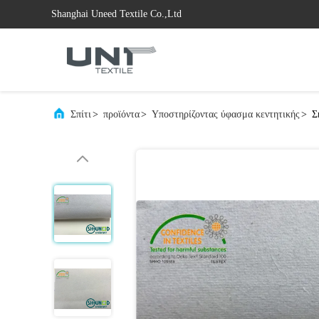
Shanghai Uneed Textile Co.,Ltd
Σπίτι
>
προϊόντα
>
Υποστηρίζοντας ύφασμα κεντητικής
>
Σ