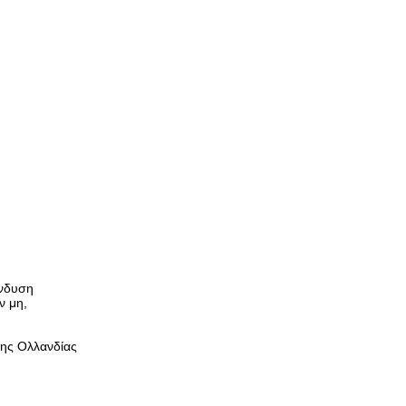
ένδυση
ν μη,
της Ολλανδίας