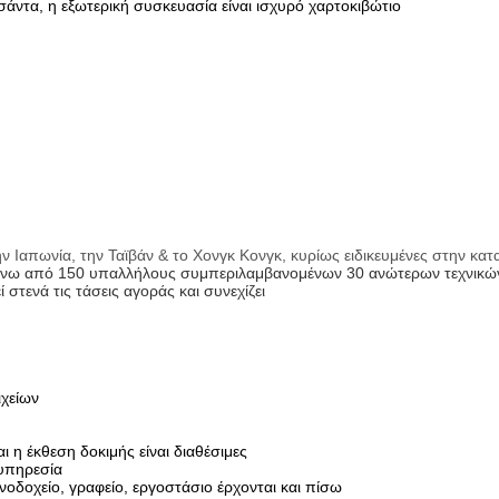
ντα, η εξωτερική συσκευασία είναι ισχυρό χαρτοκιβώτιο
ν Ιαπωνία, την Ταϊβάν & το Χονγκ Κονγκ, κυρίως ειδικευμένες στην κα
πάνω από 150 υπαλλήλους συμπεριλαμβανομένων 30 ανώτερων τεχνικώ
 στενά τις τάσεις αγοράς και συνεχίζει
ιχείων
 η έκθεση δοκιμής είναι διαθέσιμες
 υπηρεσία
νοδοχείο, γραφείο, εργοστάσιο έρχονται και πίσω