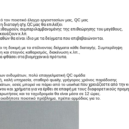
 τον ποιοτικό έλεγχο εργοστασίων μας, QC μας
η διαταγή qty, QC μας θα επιλέξει
ιθεωρούν,
συμπεριλαμβανομένης της
επιθεώρησης του μεγέθους,
κευάζουν κ.λπ.
θών θα είναι ίδιο με τα
δείγματα που επιβεβαιώνονται.
η δοκιμή με τα στέλνοντας δείγματα κάθε διαταγής.
Συμπερίληψη
 και στεγνός καθαρισμός, διακένωση κ.λπ.,
α φθάσει στα βιομηχανικά πρότυπα.
άτων ενδυμάτων, πολύ επαγγελματική QC ομάδα
ιμή, καλή υπηρεσία, σταθερό quaity, γρήγορος χρόνος παράδοσης
άτων, εσείς μπορεί να πάρει από το uswhat
που χρειάζεστε από την 
νου και χρήματα για να έρθει σε επαφή με τους διαφορετικούς προμ
ρωτήσεις και τα ταχυδρομεία θα είναι μέσα σε 12 ώρες.
ποιοδήποτε ποιοτικό πρόβλημα, πρέπει αρμόδιος για το.