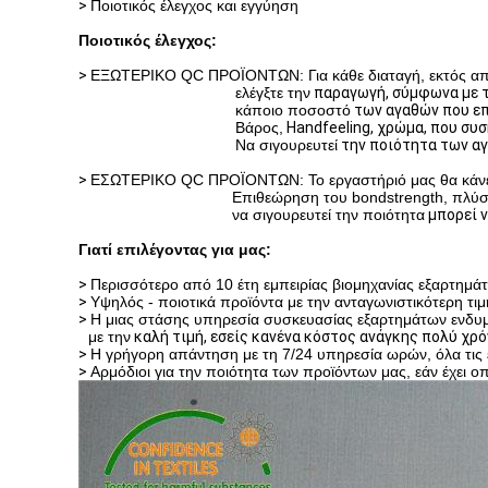
>
Ποιοτικός έλεγχος και εγγύηση
Ποιοτικός έλεγχος:
>
ΕΞΩΤΕΡΙΚΟ QC ΠΡΟΪΟΝΤΩΝ: Για κάθε διαταγή, εκτός από
ελέγξτε την
παραγωγή
, σύμφωνα με τ
κάποιο ποσοστό
των αγαθών που επ
Βάρος,
Handfeeling,
χρώμα, που συσ
Να σιγουρευτεί
την ποιότητα των αγα
>
ΕΣΩΤΕΡΙΚΟ QC ΠΡΟΪΟΝΤΩΝ: Το εργαστήριό μας θα κάνει τ
Επιθεώρηση του bondstrength, πλύση
να σιγουρευτεί την ποιότητα
μπορεί ν
Γιατί επιλέγοντας για μας:
>
Περισσότερο από 10 έτη εμπειρίας βιομηχανίας εξαρτημ
>
Υψηλός - ποιοτικά προϊόντα με την ανταγωνιστικότερη τ
>
Η μιας στάσης υπηρεσία συσκευασίας εξαρτημάτων ενδυμ
με την
καλή τιμή, εσείς κανένα κόστος ανάγκης πολύ χρό
>
Η γρήγορη απάντηση με τη 7/24 υπηρεσία ωρών, όλα τις ε
>
Αρμόδιοι για την ποιότητα των προϊόντων μας, εάν έχει ο