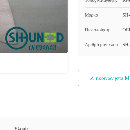
Τόπος καταγωγής
Κίν
Μάρκα
SH
Πιστοποίηση
OEK
Αριθμό μοντέλου
SH
Επικοινωνήστε Μ
Υλικό: