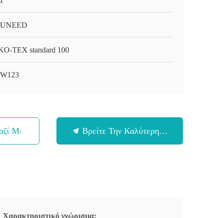
α
-UNEED
O-TEX standard 100
-W123
αζί Μας
Βρείτε Την Καλύτερη Τιμή
Χαρακτηριστικό γνώρισμα: