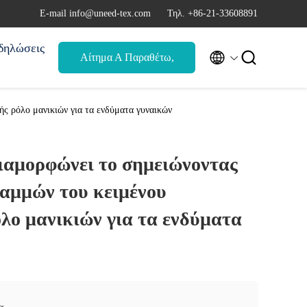
Ε-mail info@uneed-tex.com
Τηλ. +86-21-33608891
δηλώσεις


Αίτημα Α Παραθέτω,
αναφορά
ής ρόλο μανικιών για τα ενδύματα γυναικών
διαμορφώνει το σημειώνοντας
ραμμών του κειμένου
λο μανικιών για τα ενδύματα