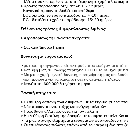
Μέσα συσκευασμένος από τη διαφανή ισχυρή πλαστική τσά
>
Χρόνος παράδοσης δειγμάτων: 1 ~ 2 ημέρες
Κανονικά προϊόντα: Διαθέσιμο απόθεμα
LCL διατάζει το χρόνο παράδοσης: 7~10 ημέρες
FCL διατάζει το χρόνο παράδοσης: 15~20 ημέρες
Στέλνοντας τρόπος & φορτώνοντας λιμένας
:
>
Αεροπορικώς τη θάλασσα//εκφράστε
>
Σαγκάη/Ningbo/Tianjin
Δυνατότητα εργοστασίων:
>
με τους προηγμένους εξοπλισμούς που εισάγονται από τη
>
Κάλυψη μιας
συνολικής περιοχής 10.000 sq.m. έχουμε 
>
Με μια ισχυρή τεχνική δύναμη, η επιχείρησή μας ακολουθεί
νέα προϊόντα για να ικανοποιήσει τις ανάγκες πελατών
>
Ικανότητα: 600.000 ζευγάρια το μήνα
Βασική υπηρεσία:
>
Ελεύθερη δαπάνη των δειγμάτων με τα τεχνικά φύλλα στο
>
Νέα προϊόντα ανάπτυξης ως ανάγκη πελατών
>
Πρόσβαση άλλα προϊόντα για τον πελάτη
>
Η ελεύθερη δαπάνη της δοκιμής με το ύφασμα πελατών και
>
Τα μιας στάσης εξαρτήματα ενδυμάτων συσκευάζουν την
>
Οι επιλέγοντας πελάτες επάνω από τον αερολιμένα στο ξε