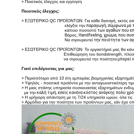
>
Ποιοτικός έλεγχος και εγγύηση
Ποιοτικός έλεγχος:
>
ΕΞΩΤΕΡΙΚΟ QC ΠΡΟΪΟΝΤΩΝ: Για κάθε διαταγή, εκτός από
ελέγξτε την
παραγωγή
, σύμφωνα με τ
κάποιο ποσοστό
των αγαθών που επ
Βάρος,
Handfeeling,
χρώμα, που συσ
Να σιγουρευτεί
την ποιότητα των αγα
>
ΕΣΩΤΕΡΙΚΟ QC ΠΡΟΪΟΝΤΩΝ: Το εργαστήριό μας θα κάνει τ
Επιθεώρηση του bondstrength, πλύση
να σιγουρευτεί την ποιότητα
μπορεί ν
Γιατί επιλέγοντας για μας:
>
Περισσότερο από 10 έτη εμπειρίας βιομηχανίας εξαρτημ
>
Υψηλός - ποιοτικά προϊόντα με την ανταγωνιστικότερη τ
>
Η μιας στάσης υπηρεσία συσκευασίας εξαρτημάτων ενδυμ
με την
καλή τιμή, εσείς κανένα κόστος ανάγκης πολύ χρό
>
Η γρήγορη απάντηση με τη 7/24 υπηρεσία ωρών, όλα τις ε
>
Αρμόδιοι για την ποιότητα των προϊόντων μας, εάν έχει ο