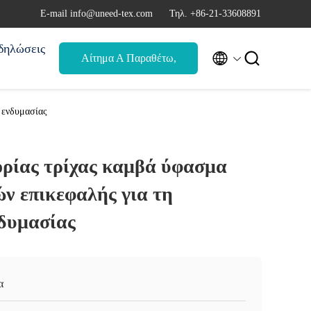
Ε-mail info@uneed-tex.com
Τηλ. +86-21-33608891
δηλώσεις


Αίτημα Α Παραθέτω,
αναφορά
 ενδυμασίας
ρίας τρίχας καμβά ύφασμα
ν επικεφαλής για τη
νδυμασίας
α