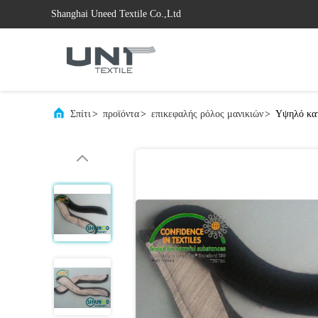
Shanghai Uneed Textile Co.,Ltd
Σπίτι
>
προϊόντα
>
επικεφαλής ρόλος μανικιών
>
Υψηλό κατ