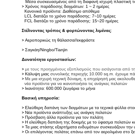
Μέσα συσκευασμένος από τη διαφανή ισχυρή πλαστική τσά
>
Χρόνος παράδοσης δειγμάτων: 1 ~ 2 ημέρες
Κανονικά προϊόντα: Διαθέσιμο απόθεμα
LCL διατάζει το χρόνο παράδοσης: 7~10 ημέρες
FCL διατάζει το χρόνο παράδοσης: 15~20 ημέρες
Στέλνοντας τρόπος & φορτώνοντας λιμένας
:
>
Αεροπορικώς τη θάλασσα//εκφράστε
>
Σαγκάη/Ningbo/Tianjin
Δυνατότητα εργοστασίων:
>
με τους προηγμένους εξοπλισμούς που εισάγονται από τη
>
Κάλυψη μιας
συνολικής περιοχής 10.000 sq.m. έχουμε 
>
Με μια ισχυρή τεχνική δύναμη, η επιχείρησή μας ακολουθεί
νέα προϊόντα για να ικανοποιήσει τις ανάγκες πελατών
>
Ικανότητα: 600.000 ζευγάρια το μήνα
Βασική υπηρεσία:
>
Ελεύθερη δαπάνη των δειγμάτων με τα τεχνικά φύλλα στο
>
Νέα προϊόντα ανάπτυξης ως ανάγκη πελατών
>
Πρόσβαση άλλα προϊόντα για τον πελάτη
>
Η ελεύθερη δαπάνη της δοκιμής με το ύφασμα πελατών και
>
Τα μιας στάσης εξαρτήματα ενδυμάτων συσκευάζουν την
>
Οι επιλέγοντας πελάτες επάνω από τον αερολιμένα στο ξε