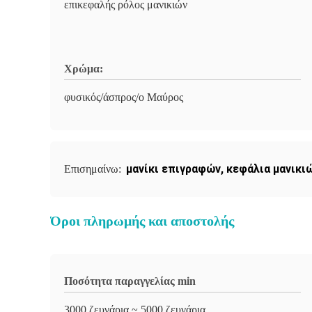
επικεφαλής ρόλος μανικιών
Χρώμα:
φυσικός/άσπρος/ο Μαύρος
μανίκι επιγραφών
,
κεφάλια μανικι
Επισημαίνω:
Όροι πληρωμής και αποστολής
Ποσότητα παραγγελίας min
3000 ζευγάρια ~ 5000 ζευγάρια