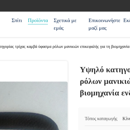
Σπίτι
Προϊόντα
Σχετικά με
Επικοινωνήστε
Εκ
εμάς
μαζί μας
ηγορίας τρίχας καμβά ύφασμα ρόλων μανικιών επικεφαλής για τη βιομηχανία
Υψηλό κατηγο
ρόλων μανικιώ
βιομηχανία ε
Τόπος καταγωγής
Κίν