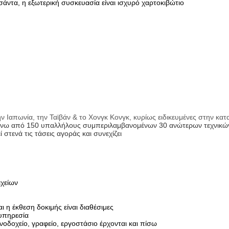
ντα, η εξωτερική συσκευασία είναι ισχυρό χαρτοκιβώτιο
ν Ιαπωνία, την Ταϊβάν & το Χονγκ Κονγκ, κυρίως ειδικευμένες στην κα
πάνω από 150 υπαλλήλους συμπεριλαμβανομένων 30 ανώτερων τεχνικώ
 στενά τις τάσεις αγοράς και συνεχίζει
ιχείων
 η έκθεση δοκιμής είναι διαθέσιμες
 υπηρεσία
νοδοχείο, γραφείο, εργοστάσιο έρχονται και πίσω