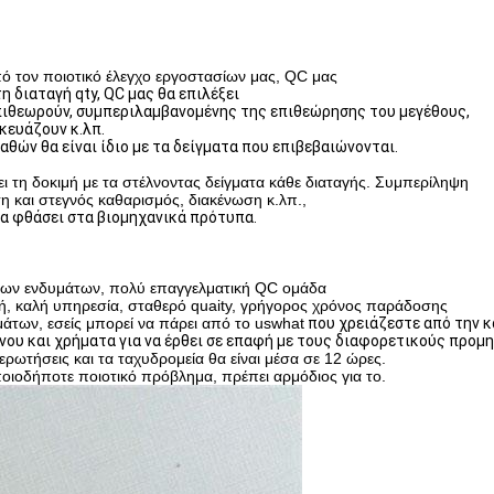
 τον ποιοτικό έλεγχο εργοστασίων μας, QC μας
η διαταγή qty, QC μας θα επιλέξει
ιθεωρούν,
συμπεριλαμβανομένης της
επιθεώρησης του μεγέθους,
κευάζουν κ.λπ.
θών θα είναι ίδιο με τα
δείγματα που επιβεβαιώνονται.
η δοκιμή με τα στέλνοντας δείγματα κάθε διαταγής.
Συμπερίληψη
 και στεγνός καθαρισμός, διακένωση κ.λπ.,
α φθάσει στα βιομηχανικά πρότυπα.
άτων ενδυμάτων, πολύ επαγγελματική QC ομάδα
ιμή, καλή υπηρεσία, σταθερό quaity, γρήγορος χρόνος παράδοσης
άτων, εσείς μπορεί να πάρει από το uswhat
που χρειάζεστε από την 
νου και χρήματα για να έρθει σε επαφή με τους διαφορετικούς προμ
ρωτήσεις και τα ταχυδρομεία θα είναι μέσα σε 12 ώρες.
ποιοδήποτε ποιοτικό πρόβλημα, πρέπει αρμόδιος για το.