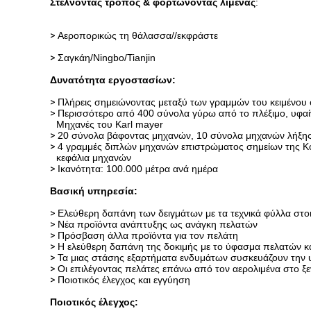
Στέλνοντας τρόπος & φορτώνοντας λιμένας
:
>
Αεροπορικώς τη θάλασσα//εκφράστε
>
Σαγκάη/Ningbo/Tianjin
Δυνατότητα εργοστασίων:
>
Πλήρεις σημειώνοντας μεταξύ των γραμμών του κειμένου
>
Περισσότερο από 400 σύνολα γύρω από το πλέξιμο, υφα
Μηχανές του Karl mayer
>
20 σύνολα βάφοντας μηχανών, 10 σύνολα μηχανών λήξη
>
4 γραμμές διπλών μηχανών επιστρώματος σημείων της Κ
κεφάλια μηχανών
>
Ικανότητα: 100.000 μέτρα ανά ημέρα
Βασική υπηρεσία:
>
Ελεύθερη δαπάνη των δειγμάτων με τα τεχνικά φύλλα στο
>
Νέα προϊόντα ανάπτυξης ως ανάγκη πελατών
>
Πρόσβαση άλλα προϊόντα για τον πελάτη
>
Η ελεύθερη δαπάνη της δοκιμής με το ύφασμα πελατών και
>
Τα μιας στάσης εξαρτήματα ενδυμάτων συσκευάζουν την
>
Οι επιλέγοντας πελάτες επάνω από τον αερολιμένα στο ξε
>
Ποιοτικός έλεγχος και εγγύηση
Ποιοτικός έλεγχος: