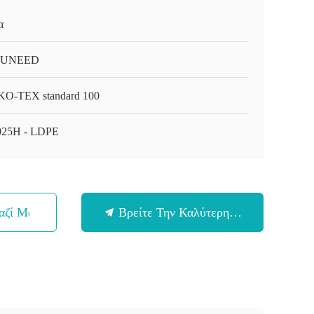
α
-UNEED
O-TEX standard 100
25H - LDPE
αζί Μας
Βρείτε Την Καλύτερη Τιμή