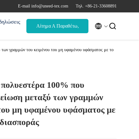
Ε-mail info@uneed-tex.com
Τηλ. +86-21-33608891
δηλώσεις


Αίτημα Α Παραθέτω,
αναφορά
 των γραμμών του κειμένου του μη υφαμένου υφάσματος με το
 πολυεστέρα 100% που
μείωση μεταξύ των γραμμών
του μη υφαμένου υφάσματος με
 διασποράς