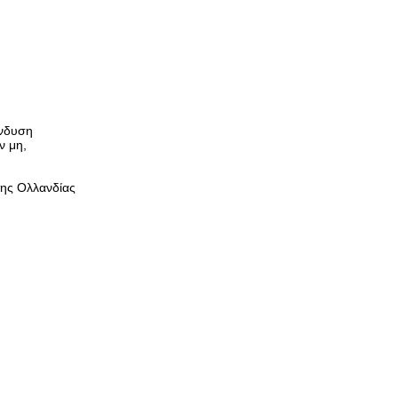
ένδυση
ν μη,
της Ολλανδίας