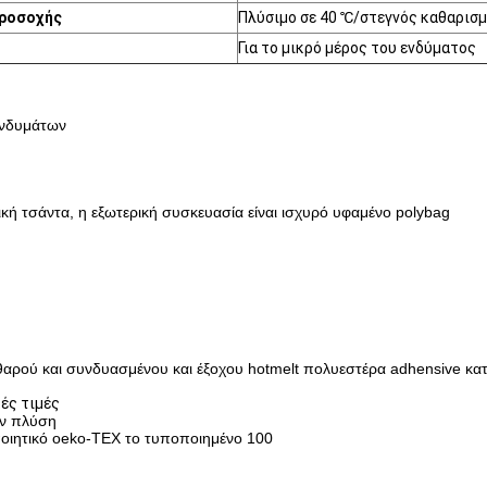
προσοχής
Πλύσιμο σε 40 ℃/στεγνός καθαρισ
Για το μικρό μέρος του ενδύματος
ενδυμάτων
κή τσάντα, η εξωτερική συσκευασία είναι ισχυρό υφαμένο polybag
αρού και συνδυασμένου και έξοχου hotmelt πολυεστέρα adhensive κατ
κές τιμές
ην πλύση
ποιητικό oeko-TEX το τυποποιημένο 100