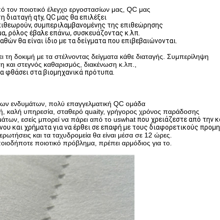
 τον ποιοτικό έλεγχο εργοστασίων μας, QC μας
η διαταγή qty, QC μας θα επιλέξει
ιθεωρούν,
συμπεριλαμβανομένης της
επιθεώρησης
α, ρόλος έβαλε επάνω, συσκευάζοντας κ.λπ.
θών θα είναι ίδιο με τα
δείγματα που επιβεβαιώνονται.
η δοκιμή με τα στέλνοντας δείγματα κάθε διαταγής.
Συμπερίληψη
 και στεγνός καθαρισμός, διακένωση κ.λπ.,
α φθάσει στα βιομηχανικά πρότυπα.
άτων ενδυμάτων, πολύ επαγγελματική QC ομάδα
ιμή, καλή υπηρεσία, σταθερό quaity, γρήγορος χρόνος παράδοσης
άτων, εσείς μπορεί να πάρει από το uswhat
που χρειάζεστε από την 
νου και χρήματα για να έρθει σε επαφή με τους διαφορετικούς προμ
ρωτήσεις και τα ταχυδρομεία θα είναι μέσα σε 12 ώρες.
ποιοδήποτε ποιοτικό πρόβλημα, πρέπει αρμόδιος για το.