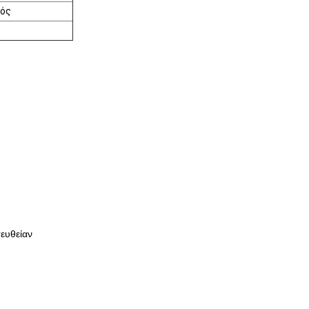
μός
ευθείαν