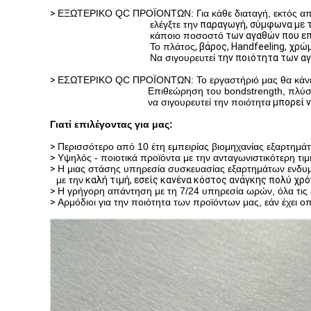
>
ΕΞΩΤΕΡΙΚΟ QC ΠΡΟΪΟΝΤΩΝ: Για κάθε διαταγή, εκτός από
ελέγξτε την
παραγωγή
, σύμφωνα με τ
κάποιο ποσοστό
των αγαθών που επ
Το πλάτος
,
βάρος,
Handfeeling,
χρώμ
Να σιγουρευτεί
την ποιότητα των αγα
>
ΕΣΩΤΕΡΙΚΟ QC ΠΡΟΪΟΝΤΩΝ: Το εργαστήριό μας θα κάνει τ
Επιθεώρηση του bondstrength, πλύση
να σιγουρευτεί την ποιότητα
μπορεί ν
Γιατί επιλέγοντας για μας:
>
Περισσότερο από 10 έτη εμπειρίας βιομηχανίας εξαρτημ
>
Υψηλός - ποιοτικά προϊόντα με την ανταγωνιστικότερη τ
>
Η μιας στάσης υπηρεσία συσκευασίας εξαρτημάτων ενδυμ
με την
καλή τιμή, εσείς κανένα κόστος ανάγκης πολύ χρό
>
Η γρήγορη απάντηση με τη 7/24 υπηρεσία ωρών, όλα τις ε
>
Αρμόδιοι για την ποιότητα των προϊόντων μας, εάν έχει ο