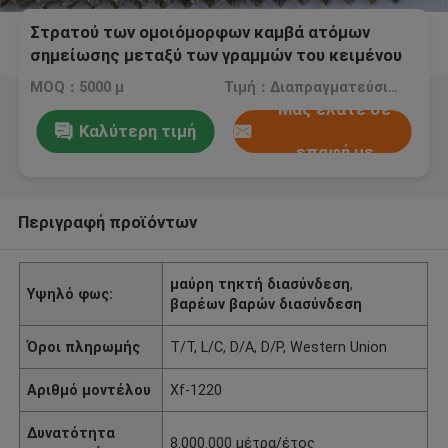
Στρατού των ομοιόμορφων καμβά ατόμων
σημείωσης μεταξύ των γραμμών του κειμένου
κοστουμιών τηκτό συναίσθημα χεριών
MOQ：5000 μ
Τιμή：Διαπραγματεύσιμος
διασύνδεσης ομαλό
Μας ελάτε σε
Καλύτερη τιμή
επαφή με
Περιγραφή προϊόντων
μαύρη τηκτή διασύνδεση
,
Υψηλό φως:
βαρέων βαρών διασύνδεση
Όροι πληρωμής
T/T, L/C, D/A, D/P, Western Union
Αριθμό μοντέλου
Xf-1220
Δυνατότητα
8.000.000 μέτρα/έτος