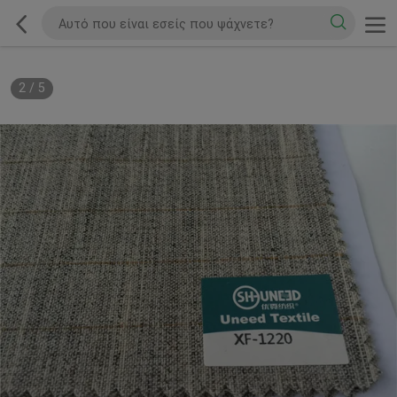
2
/
5