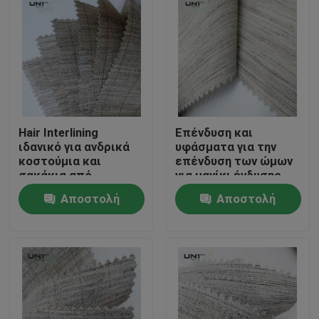
Hair Interlining
Επένδυση και
ιδανικό για ανδρικά
υφάσματα για την
κοστούμια και
επένδυση των ώμων
σακάκια από
για μανίκι ένδυσης
βαμβάκι, βισκόζη,
υψηλού επιπέδου
Αποστολή
Αποστολή
πολυεστέρα και
τρίχα κατσίκας με
Σπίτι
ερώτησης
ερώτησης
άκαμπτη, λεία και
ελαστική αίσθηση
Προϊόντα
Σχετικά με εμάς