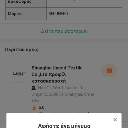
προσφοράς
Μάρκα
SH-UNEED
Δείτε περισσότερων
Περίπου εμείς
Shanghai Uneed Textile
Co.,Ltd προφίλ
κατασκευαστή
No.511, West Tianmu Rd.,
Jingan D. 200070, Shanghai, China
,Κίνα
5.0
Ελεγχμένος προμηθευτής
Αφήστε ένα μήνυμα