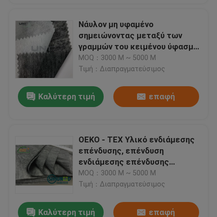
Νάυλον μη υφαμένο
σημειώνοντας μεταξύ των
γραμμών του κειμένου ύφασμα
πολυεστέρα 20%/80%,
MOQ：3000 Μ ~ 5000 Μ
σημειώνοντας μεταξύ των
Τιμή：Διαπραγματεύσιμος
γραμμών του κειμένου υλικό
κολλών
Καλύτερη τιμή
επαφή
OEKO - TEX Υλικό ενδιάμεσης
επένδυσης, επένδυση
ενδιάμεσης επένδυσης
υφασμάτων N1358F
MOQ：3000 Μ ~ 5000 Μ
Τιμή：Διαπραγματεύσιμος
Καλύτερη τιμή
επαφή