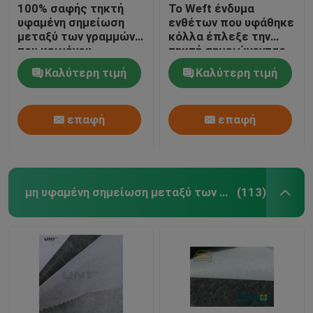
100% σαφής τηκτή
Το Weft ένδυμα
υφαμένη σημείωση
ενθέτων που υφάθηκε
μεταξύ των γραμμών
κόλλα έπλεξε την
του κειμένου
τηκτή σημειώνοντας
πολυεστέρα για το
μεταξύ των γραμμών
Καλύτερη τιμή
Καλύτερη τιμή
εσώρουχο γυναικών
του κειμένου
επαφή
επαφή
μη υφαμένη σημείωση μεταξύ των γραμμών του κειμένου
(113)