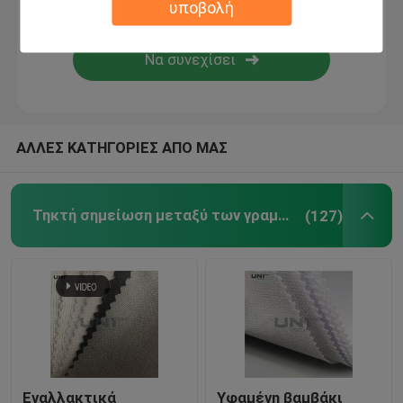
υποβολή
Μη υφαμένο ύφασμα
PP spunbond μη υφασμένα υφάσματα
ΑΛΛΕΣ ΚΑΤΗΓΟΡΙΕΣ ΑΠΟ ΜΑΣ
spunlace μη υφανθε'ν ύφασμα
Εξαρτήματα ενδυμάτων
Τηκτή σημείωση μεταξύ των γραμμών του κειμένου
(127)
Τηκτός Ιστός
Ράβοντας μαξιλάρια ώμων
επικεφαλής ρόλος μανικιών
Εναλλακτικά
Υφαμένη βαμβάκι