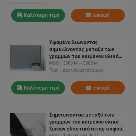
Καλύτερη τιμή
επαφή
Επισκεψή εργοστασίου
Έλεγχος ποιότητας
Υφαμένο λιώνοντας
σημειώνοντας μεταξύ των
Επικοινωνήστε μαζί μας
γραμμών του κειμένου υλικό
βαρύ ύφασμα T7118
MOQ：3000 Μ ~ 5000 Μ
κοστουμιών ανδρών/των
Τιμή：Διαπραγματεύσιμος
Ειδήσεις
γυναικών
Καλύτερη τιμή
επαφή
Υποθέσεις
Ζητήστε μια προσφορά
Σημειώνοντας μεταξύ των
γραμμών του κειμένου υλικό
ζωνών ελαστικότητας σαφούς
Τηκτή σημείωση μεταξύ των γραμμών του κειμένου
ύφανσης μεγάλο για τη μέση
MOQ：1.000 Μ ~3.000 Μ