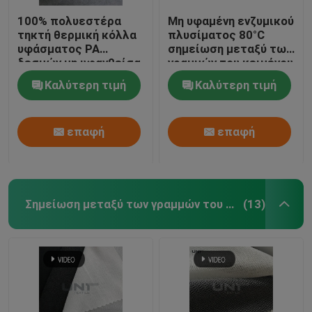
100% πολυεστέρα
Μη υφαμένη ενζυμικού
τηκτή θερμική κόλλα
πλυσίματος 80°C
υφάσματος PA
σημείωση μεταξύ των
δεσμών μη υφανθείσα
γραμμών του κειμένου
παλτών σημείωσης
Καλύτερη τιμή
Καλύτερη τιμή
μεταξύ των γραμμών
του κειμένου για το
ένδυμα
επαφή
επαφή
Σημείωση μεταξύ των γραμμών του κειμένου
(13)