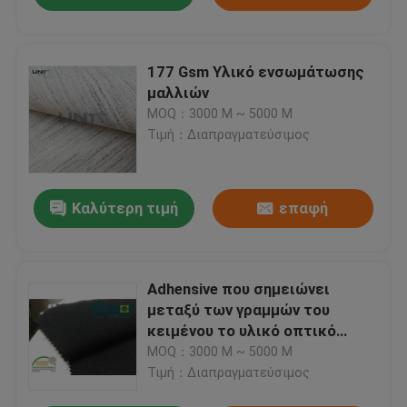
177 Gsm Υλικό ενσωμάτωσης
μαλλιών
MOQ：3000 Μ ~ 5000 Μ
Τιμή：Διαπραγματεύσιμος
Καλύτερη τιμή
επαφή
Adhensive που σημειώνει
μεταξύ των γραμμών του
κειμένου το υλικό οπτικό
λευκό για σακάκια ανδρών και
MOQ：3000 Μ ~ 5000 Μ
γυναικών τα «s
Τιμή：Διαπραγματεύσιμος