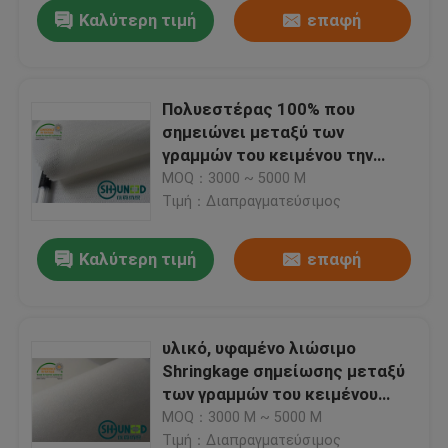
Καλύτερη τιμή
επαφή
Πολυεστέρας 100% που
σημειώνει μεταξύ των
γραμμών του κειμένου την
υλική στρέβλωση και πλεκτό
MOQ：3000 ~ 5000 Μ
πλεκτό W1030D
Τιμή：Διαπραγματεύσιμος
Καλύτερη τιμή
επαφή
Σπίτι
υλικό, υφαμένο λιώσιμο
Shringkage σημείωσης μεταξύ
Προϊόντα
των γραμμών του κειμένου
150cm ανθεκτικό
MOQ：3000 Μ ~ 5000 Μ
Σχετικά με εμάς
Τιμή：Διαπραγματεύσιμος