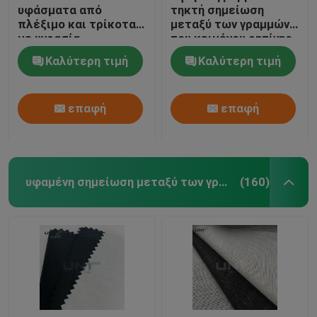
υφάσματα από
τηκτή σημείωση
πλέξιμο και τρίκοτα
μεταξύ των γραμμών
Μη υφασμένα υφάσματα
με υγρασία
του κειμένου ρητίνης
ΚΑΠ με PES LDPE το
Καλύτερη τιμή
Καλύτερη τιμή
επίστρωμα
επαφή
επαφή
υφαμένη σημείωση μεταξύ των γραμμών του κειμένου
(160)