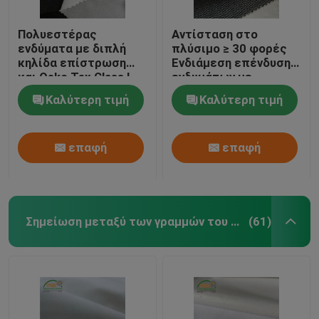
Πολυεστέρας
Αντίσταση στο
ενδύματα με διπλή
πλύσιμο ≥ 30 φορές
κηλίδα επίστρωση
Ενδιάμεση επένδυση
και Oeko Tex Class I
ενδυμάτων με
είναι
τεχνολογία
Καλύτερη τιμή
Καλύτερη τιμή
επικάλυψης διπλών
σημείων
επαφή
επαφή
Σημείωση μεταξύ των γραμμών του κειμένου πουκάμισων
(61)