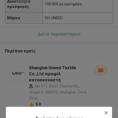
Δυνατότητα
100.000 μέτρα/ημέρα
προσφοράς
Μάρκα
SH-UNEED
Δείτε περισσότερων
Περίπου εμείς
Shanghai Uneed Textile
Co.,Ltd προφίλ
κατασκευαστή
No.511, West Tianmu Rd.,
Jingan D. 200070, Shanghai, China
,Κίνα
5.0
Ελεγχμένος προμηθευτής