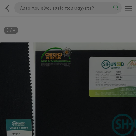
3
/
4