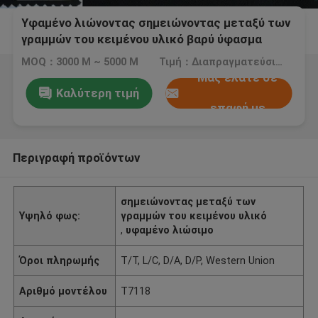
Υφαμένο λιώνοντας σημειώνοντας μεταξύ των
γραμμών του κειμένου υλικό βαρύ ύφασμα
T7118 κοστουμιών ανδρών/των γυναικών
MOQ：3000 Μ ~ 5000 Μ
Τιμή：Διαπραγματεύσιμος
Μας ελάτε σε
Καλύτερη τιμή
επαφή με
Περιγραφή προϊόντων
σημειώνοντας μεταξύ των
Υψηλό φως:
γραμμών του κειμένου υλικό
,
υφαμένο λιώσιμο
Όροι πληρωμής
T/T, L/C, D/A, D/P, Western Union
Αριθμό μοντέλου
T7118