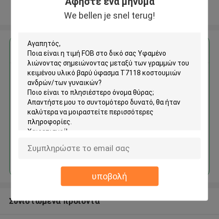
Αφήστε ένα μήνυμα
Δείτε περισσότερων
We bellen je snel terug!
Αποκτήστε την καλύτερη τιμή για
Υφαμένο λιώνοντας
σημειώνοντας μεταξύ των
γραμμών του κειμένου υλικό
βαρύ ύφασμα T7118
κοστουμιών ανδρών/των
γυναικών
Να συνεχίσει
υποβολή
Συνιστώμενα προϊόντα