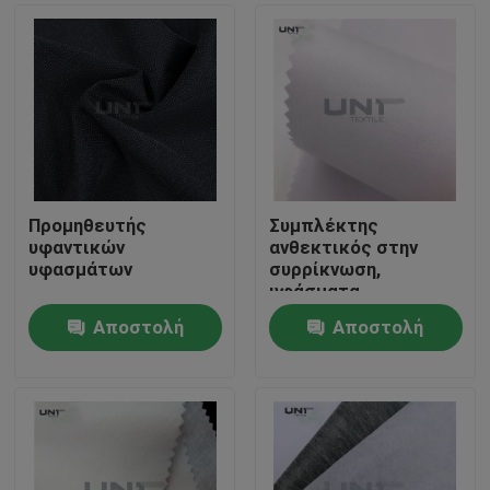
Προμηθευτής
Συμπλέκτης
υφαντικών
ανθεκτικός στην
υφασμάτων
συρρίκνωση,
υφάσματα
διασύνδεσης,
Αποστολή
Αποστολή
υφασμένα 112 cm
Σπίτι
ερώτησης
ερώτησης
Προϊόντα
Σχετικά με εμάς