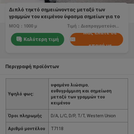
Διπλό τηκτό σημειώνοντας μεταξύ των
γραμμών του κειμένου ύφασμα σημείων για το
επιχειρησιακό περιστασιακό κοστούμι Eco
MOQ：1000 μ
Τιμή：Διαπραγματεύσιμος
φιλικό
Μας ελάτε σε
Καλύτερη τιμή
επαφή με
Περιγραφή προϊόντων
υφαμένο λιώσιμο
,
ευθυγράμμιση και σημείωση
Υψηλό φως:
μεταξύ των γραμμών του
κειμένου
Όροι πληρωμής
D/A, L/C, D/P, T/T, Western Union
Αριθμό μοντέλου
T7118