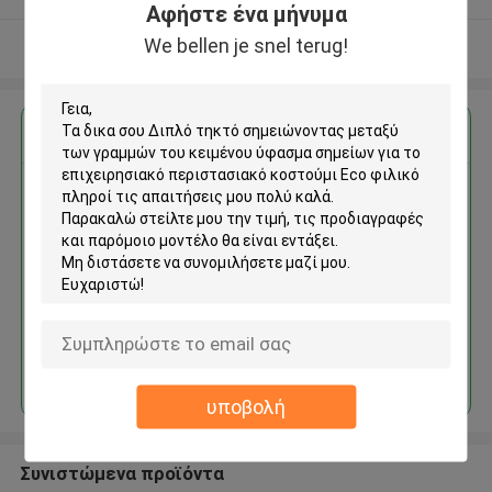
Αφήστε ένα μήνυμα
We bellen je snel terug!
Δείτε περισσότερων
Αποκτήστε την καλύτερη τιμή για
Διπλό τηκτό σημειώνοντας
μεταξύ των γραμμών του
κειμένου ύφασμα σημείων για
το επιχειρησιακό
περιστασιακό κοστούμι Eco
φιλικό
Να συνεχίσει
υποβολή
Συνιστώμενα προϊόντα