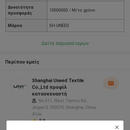
Δυνατότητα
10000000 / Μ/το χρόνο
προσφοράς
Μάρκα
SH-UNEED
Δείτε περισσότερων
Περίπου εμείς
Shanghai Uneed Textile
Co.,Ltd προφίλ
κατασκευαστή
No.511, West Tianmu Rd.,
Jingan D. 200070, Shanghai, China
,Κίνα
5.0
Ελεγχμένος προμηθευτής