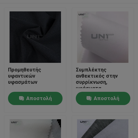
Προμηθευτής
Συμπλέκτης
υφαντικών
ανθεκτικός στην
υφασμάτων
συρρίκνωση,
υφάσματα
διασύνδεσης,
Σπίτι
Αποστολή
Αποστολή
υφασμένα 112 cm
ερώτησης
ερώτησης
Προϊόντα
Σχετικά με εμάς