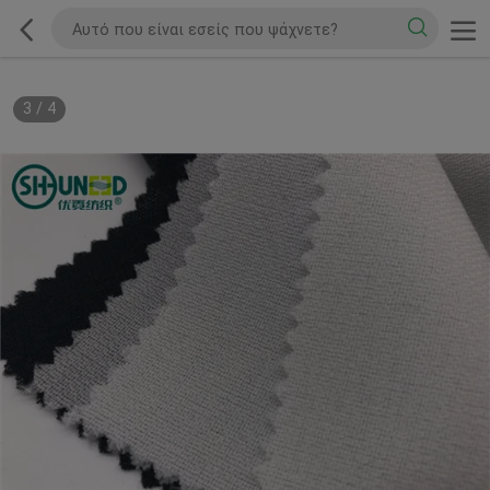
3
/
4