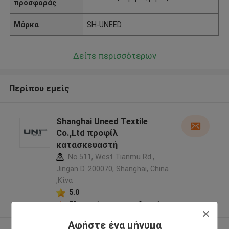
προσφοράς
Μάρκα
SH-UNEED
Δείτε περισσότερων
Περίπου εμείς
Shanghai Uneed Textile
Co.,Ltd προφίλ
κατασκευαστή
No.511, West Tianmu Rd.,
Jingan D. 200070, Shanghai, China
,Κίνα
5.0
Ελεγχμένος προμηθευτής
Αφήστε ένα μήνυμα