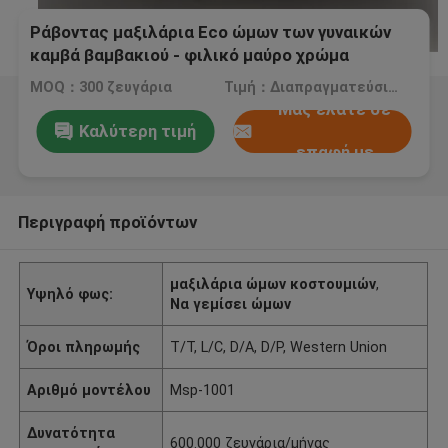
Ράβοντας μαξιλάρια Eco ώμων των γυναικών
καμβά βαμβακιού - φιλικό μαύρο χρώμα
MOQ：300 ζευγάρια
Τιμή：Διαπραγματεύσιμος
Μας ελάτε σε
Καλύτερη τιμή
επαφή με
Περιγραφή προϊόντων
μαξιλάρια ώμων κοστουμιών
,
Υψηλό φως:
Να γεμίσει ώμων
Όροι πληρωμής
T/T, L/C, D/A, D/P, Western Union
Αριθμό μοντέλου
Msp-1001
Δυνατότητα
600.000 ζευγάρια/μήνας