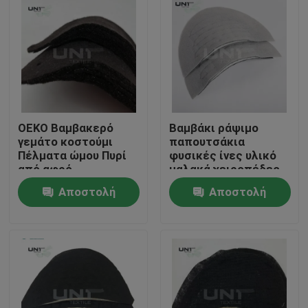
OEKO Βαμβακερό
Βαμβάκι ράψιμο
γεμάτο κοστούμι
παπουτσάκια
Πέλματα ώμου Πυρί
φυσικές ίνες υλικό
από αφρό
μαλακά χειροπέδες
πολυεστέρα
για άνδρες σακάκια
Αποστολή
Αποστολή
κοστούμι
Σπίτι
ερώτησης
ερώτησης
Προϊόντα
Σχετικά με εμάς