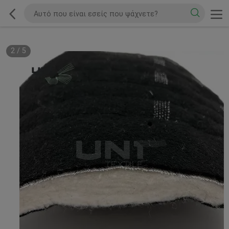
2
/
5