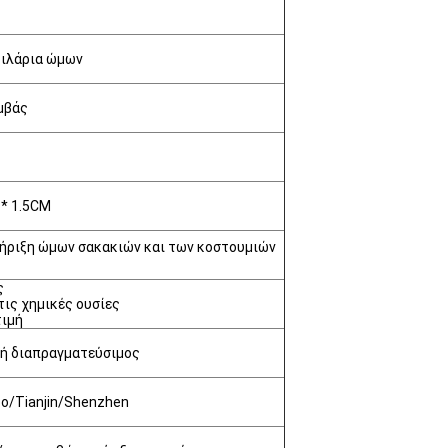
ξιλάρια ώμων
μβάς
* 1.5CM
τήριξη ώμων σακακιών και των κοστουμιών
ς
τις χημικές ουσίες
τιμή
 ή διαπραγματεύσιμος
o/Tianjin/Shenzhen