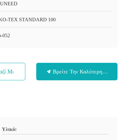
-UNEED
KO-TEX STANDARD 100
-052
αζί Μας
Βρείτε Την Καλύτερη Τιμή
Υλικό: