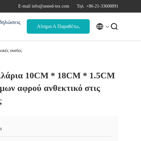
Ε-mail info@uneed-tex.com
Τηλ. +86-21-33608891
δηλώσεις


Αίτημα Α Παραθέτω,
αναφορά
ικές ουσίες
ιλάρια 10CM * 18CM * 1.5CM
μων αφρού ανθεκτικό στις
ς
α