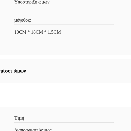
Υποστήριξη ώμων
μέγεθος:
10CM * 18CM * 1.5CM
εμίσει ώμων
Τιμή
Διαπραγματεύσιμος