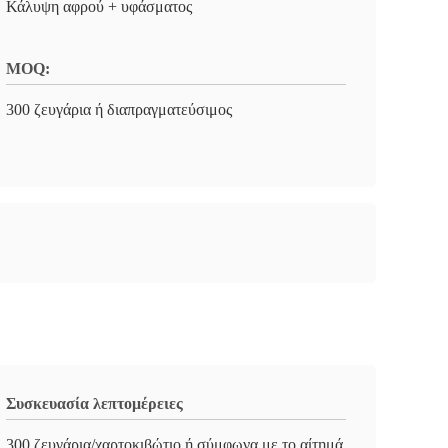
Κάλυψη αφρού + υφάσματος
MOQ:
300 ζευγάρια ή διαπραγματεύσιμος
Συσκευασία λεπτομέρειες
300 ζευγάρια/χαρτοκιβώτιο ή σύμφωνα με το αίτημά