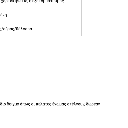
/χαρτοκιβώτιο, ή εξατομικεύσιμος
πάνη
ς/αέρας/θάλασσα
διο δείγμα όπως οι πελάτες ένα μας στέλνουν, δωρεάν.