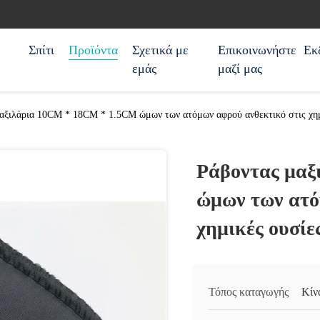
Σπίτι
Προϊόντα
Σχετικά με
Επικοινωνήστε
Εκ
εμάς
μαζί μας
αξιλάρια 10CM * 18CM * 1.5CM ώμων των ατόμων αφρού ανθεκτικό στις χημ
Ράβοντας μαξ
ώμων των ατό
χημικές ουσίε
Τόπος καταγωγής
Κίν