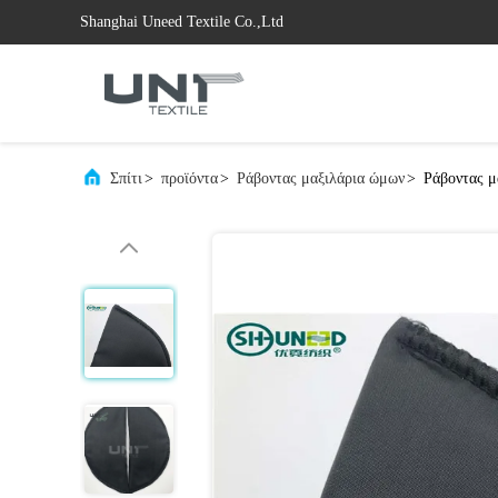
Shanghai Uneed Textile Co.,Ltd
Σπίτι
>
προϊόντα
>
Ράβοντας μαξιλάρια ώμων
>
Ράβοντας μ