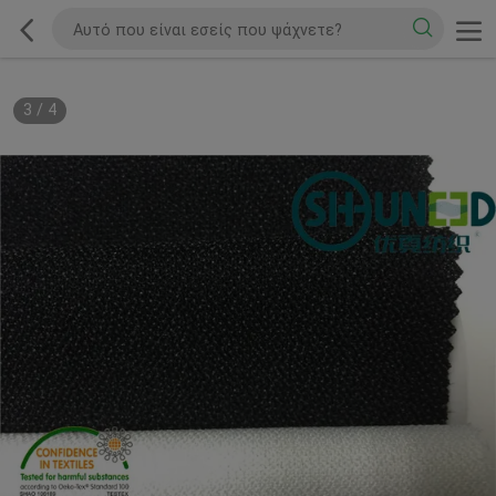
3
/
4