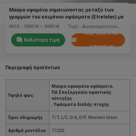
Μαύρα υφαμένα σημειώνοντας μεταξύ των
γραμμών του κειμένου υφάσματα (Etretelas) με
τη διπλή επένδυση σημείων PA
MOQ：3000 Μ ~ 5000 Μ
Τιμή：Διαπραγματεύσιμος
Μας ελάτε σε
Καλύτερη τιμή
επαφή με
Περιγραφή προϊόντων
Μαύρα υφασμένα υφάσματα
,
ΠΑ Επεξεργασία υφαντικής
Υψηλό φως:
σύντηξης
,
Υφάσματα διπλής πτυχής
Όροι πληρωμής
T/T, L/C, D/A, D/P, Western Union
Αριθμό μοντέλου
T1320