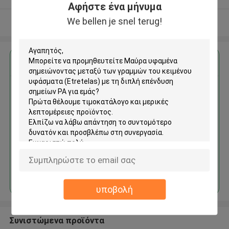
Αφήστε ένα μήνυμα
We bellen je snel terug!
Δείτε περισσότερων
Αποκτήστε την καλύτερη τιμή για
Μαύρα υφαμένα σημειώνοντας
μεταξύ των γραμμών του
κειμένου υφάσματα (Etretelas)
με τη διπλή επένδυση σημείων
PA
Να συνεχίσει
υποβολή
Συνιστώμενα προϊόντα