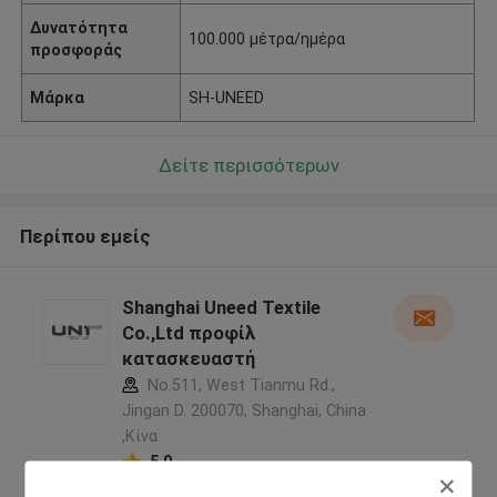
Δυνατότητα
100.000 μέτρα/ημέρα
προσφοράς
Μάρκα
SH-UNEED
Δείτε περισσότερων
Περίπου εμείς
Shanghai Uneed Textile
Co.,Ltd προφίλ
κατασκευαστή
No.511, West Tianmu Rd.,
Jingan D. 200070, Shanghai, China
,Κίνα
5.0
Ελεγχμένος προμηθευτής