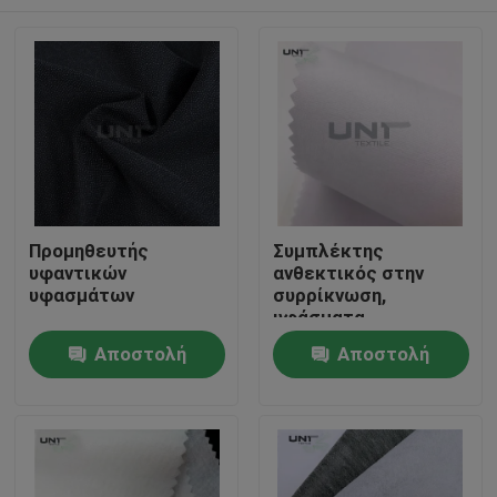
Προμηθευτής
Συμπλέκτης
υφαντικών
ανθεκτικός στην
υφασμάτων
συρρίκνωση,
υφάσματα
διασύνδεσης,
Σπίτι
Αποστολή
Αποστολή
υφασμένα 112 cm
ερώτησης
ερώτησης
Προϊόντα
Σχετικά με εμάς