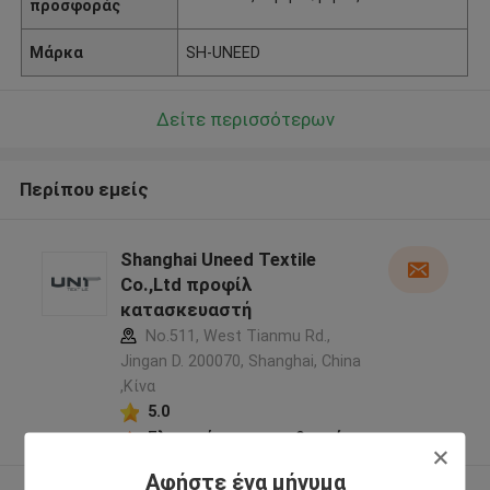
προσφοράς
Μάρκα
SH-UNEED
Δείτε περισσότερων
Περίπου εμείς
Shanghai Uneed Textile
Co.,Ltd προφίλ
κατασκευαστή
No.511, West Tianmu Rd.,
Jingan D. 200070, Shanghai, China
,Κίνα
5.0
Ελεγχμένος προμηθευτής
Αφήστε ένα μήνυμα