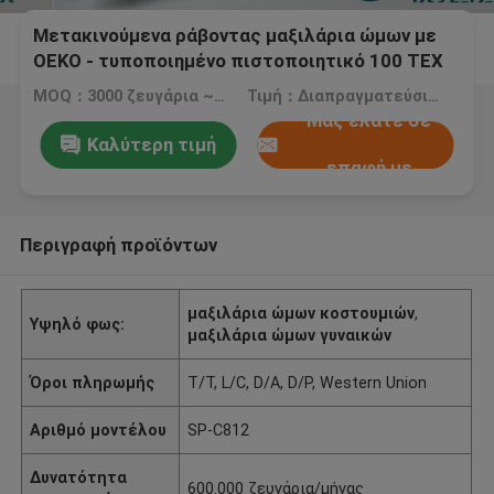
Μετακινούμενα ράβοντας μαξιλάρια ώμων με
OEKO - τυποποιημένο πιστοποιητικό 100 TEX
MOQ：3000 ζευγάρια ~ 5000 ζευγάρια
Τιμή：Διαπραγματεύσιμος
Μας ελάτε σε
Καλύτερη τιμή
επαφή με
Περιγραφή προϊόντων
μαξιλάρια ώμων κοστουμιών
,
Υψηλό φως:
μαξιλάρια ώμων γυναικών
Όροι πληρωμής
T/T, L/C, D/A, D/P, Western Union
Αριθμό μοντέλου
SP-C812
Δυνατότητα
600.000 ζευγάρια/μήνας