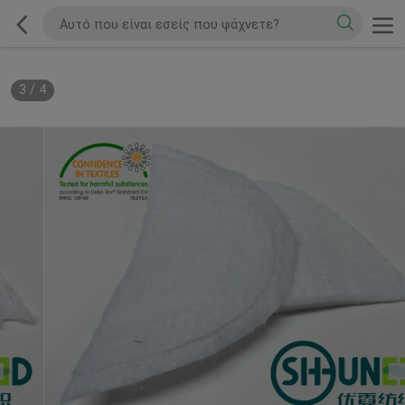
3
/
4