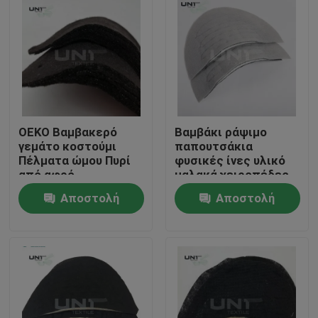
OEKO Βαμβακερό
Βαμβάκι ράψιμο
γεμάτο κοστούμι
παπουτσάκια
Πέλματα ώμου Πυρί
φυσικές ίνες υλικό
από αφρό
μαλακά χειροπέδες
πολυεστέρα
για άνδρες σακάκια
Αποστολή
Αποστολή
κοστούμι
Σπίτι
ερώτησης
ερώτησης
Προϊόντα
Σχετικά με εμάς