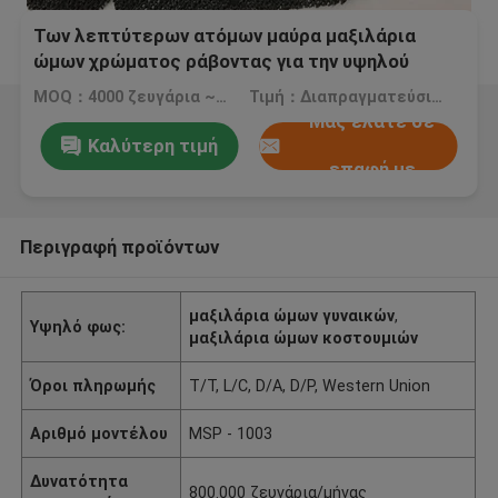
Των λεπτύτερων ατόμων μαύρα μαξιλάρια
ώμων χρώματος ράβοντας για την υψηλού
επιπέδου βιομηχανία ενδυμασίας
MOQ：4000 ζευγάρια ~ 6000 ζευγάρια
Τιμή：Διαπραγματεύσιμος
Μας ελάτε σε
Καλύτερη τιμή
επαφή με
Περιγραφή προϊόντων
μαξιλάρια ώμων γυναικών
,
Υψηλό φως:
μαξιλάρια ώμων κοστουμιών
Όροι πληρωμής
T/T, L/C, D/A, D/P, Western Union
Αριθμό μοντέλου
MSP - 1003
Δυνατότητα
800.000 ζευγάρια/μήνας