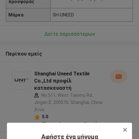
προσφοράς
Μάρκα
SH-UNEED
Δείτε περισσότερων
Περίπου εμείς
Shanghai Uneed Textile
Co.,Ltd προφίλ
κατασκευαστή
No.511, West Tianmu Rd.,
Jingan D. 200070, Shanghai, China
,Κίνα
5.0
Ελεγχμένος προμηθευτής
Αφήστε ένα μήνυμα