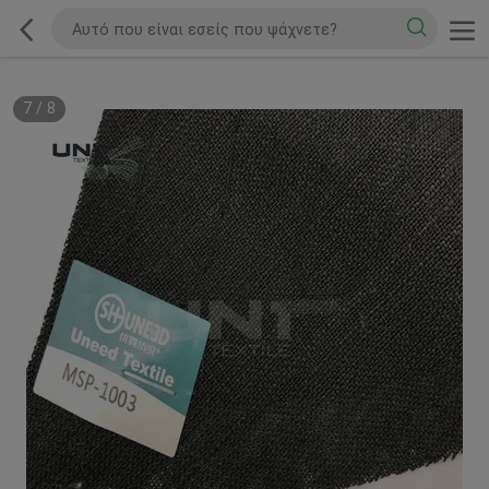
7
/
8