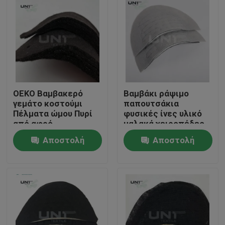
OEKO Βαμβακερό
Βαμβάκι ράψιμο
γεμάτο κοστούμι
παπουτσάκια
Πέλματα ώμου Πυρί
φυσικές ίνες υλικό
από αφρό
μαλακά χειροπέδες
πολυεστέρα
για άνδρες σακάκια
Αποστολή
Αποστολή
κοστούμι
Σπίτι
ερώτησης
ερώτησης
Προϊόντα
Σχετικά με εμάς