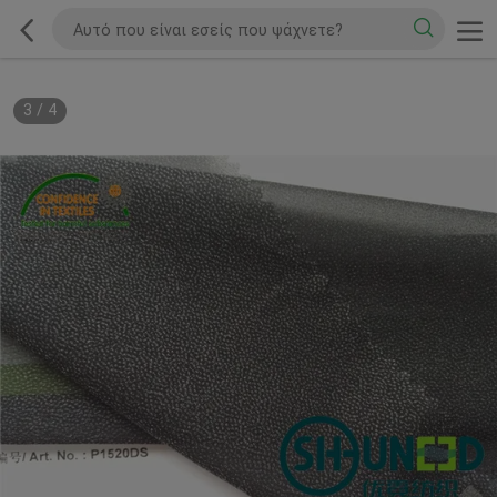
3
/
4