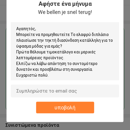
Αφήστε ένα μήνυμα
We bellen je snel terug!
Δείτε περισσότερων
Αποκτήστε την καλύτερη τιμή για
Το ελαφρύ διπλάσιο
πλαισίωσε την τηκτή
διασύνδεση κατάλληλη για το
ύφασμα μόδας
Να συνεχίσει
υποβολή
Συνιστώμενα προϊόντα