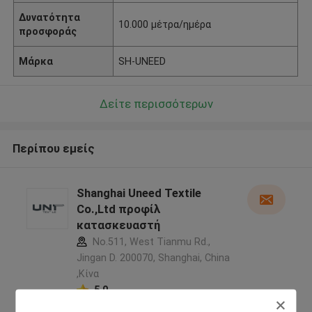
Δυνατότητα
10.000 μέτρα/ημέρα
προσφοράς
Μάρκα
SH-UNEED
Δείτε περισσότερων
Περίπου εμείς
Shanghai Uneed Textile
Co.,Ltd προφίλ
κατασκευαστή
No.511, West Tianmu Rd.,
Jingan D. 200070, Shanghai, China
,Κίνα
5.0
Ελεγχμένος προμηθευτής