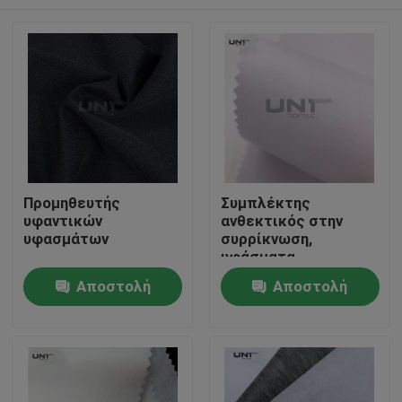
Προμηθευτής
Συμπλέκτης
υφαντικών
ανθεκτικός στην
υφασμάτων
συρρίκνωση,
υφάσματα
διασύνδεσης,
Σπίτι
Αποστολή
Αποστολή
υφασμένα 112 cm
ερώτησης
ερώτησης
Προϊόντα
Σχετικά με εμάς