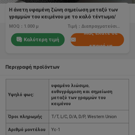
Η άνετη υφαμένη ζώνη σημείωση μεταξύ των
γραμμών του κειμένου με το καλό τέντωμα/
πλέκει τη δομή
MOQ：1.000 μ
Τιμή：Διαπραγματεύσιμος
Μας ελάτε σε
Καλύτερη τιμή
επαφή με
Περιγραφή προϊόντων
υφαμένο λιώσιμο
,
ευθυγράμμιση και σημείωση
Υψηλό φως:
μεταξύ των γραμμών του
κειμένου
Όροι πληρωμής
T/T, L/C, D/A, D/P, Western Union
Αριθμό μοντέλου
Yc-1