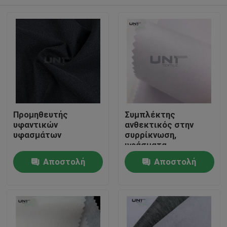
Προμηθευτής
Συμπλέκτης
υφαντικών
ανθεκτικός στην
υφασμάτων
συρρίκνωση,
υφάσματα
διασύνδεσης,
Σπίτι
Αποστολή
Αποστολή
υφασμένα 112 cm
ερώτησης
ερώτησης
Προϊόντα
Σχετικά με εμάς