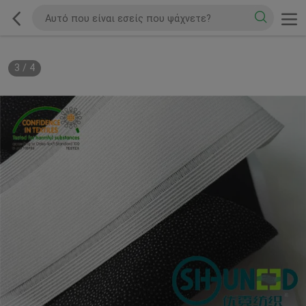
3
/
4