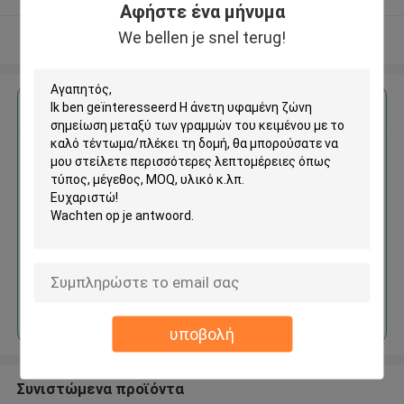
Αφήστε ένα μήνυμα
We bellen je snel terug!
Δείτε περισσότερων
Αποκτήστε την καλύτερη τιμή για
Η άνετη υφαμένη ζώνη
σημείωση μεταξύ των γραμμών
του κειμένου με το καλό
τέντωμα/πλέκει τη δομή
Να συνεχίσει
υποβολή
Συνιστώμενα προϊόντα