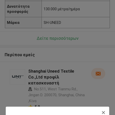
Δυνατότητα
130.000 μέτρα/ημέρα
προσφοράς
Μάρκα
SH-UNEED
Δείτε περισσότερων
Περίπου εμείς
Shanghai Uneed Textile
Co.,Ltd προφίλ
κατασκευαστή
No.511, West Tianmu Rd.,
Jingan D. 200070, Shanghai, China
,Κίνα
5.0
Ελεγχμένος προμηθευτής