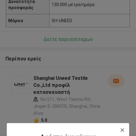
Δυνατότητα
130.000 μέτρα/ημέρα
προσφοράς
Μάρκα
SH-UNEED
Δείτε περισσότερων
Περίπου εμείς
Shanghai Uneed Textile
Co.,Ltd προφίλ
κατασκευαστή
No.511, West Tianmu Rd.,
Jingan D. 200070, Shanghai, China
,Κίνα
5.0
Ελεγχμένος προμηθευτής