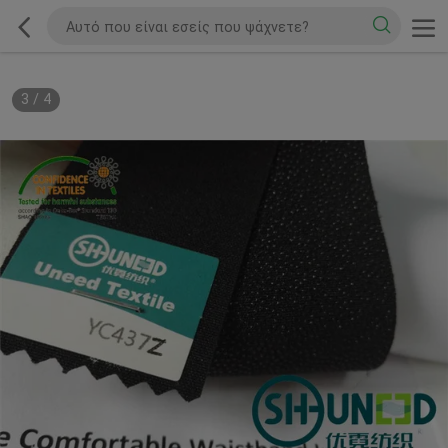
3
/
4