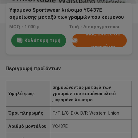
Υφαμένο Sportswear λιώσιμο YC437E
σημείωσης μεταξύ των γραμμών του κειμένου
ζωνών ενζυμικού πλυσίματος 90℃ ελαστικό
MOQ：1.000 μ
Τιμή：Διαπραγματεύσιμος
Μας ελάτε σε
Καλύτερη τιμή
επαφή με
Περιγραφή προϊόντων
σημειώνοντας μεταξύ των
Υψηλό φως:
γραμμών του κειμένου υλικό
,
υφαμένο λιώσιμο
Όροι πληρωμής
T/T, L/C, D/A, D/P, Western Union
Αριθμό μοντέλου
YC437E