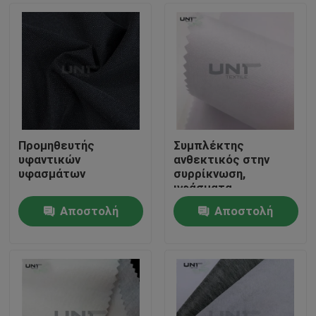
Προμηθευτής
Συμπλέκτης
υφαντικών
ανθεκτικός στην
υφασμάτων
συρρίκνωση,
υφάσματα
διασύνδεσης,
Αποστολή
Αποστολή
υφασμένα 112 cm
Σπίτι
ερώτησης
ερώτησης
Προϊόντα
Σχετικά με εμάς