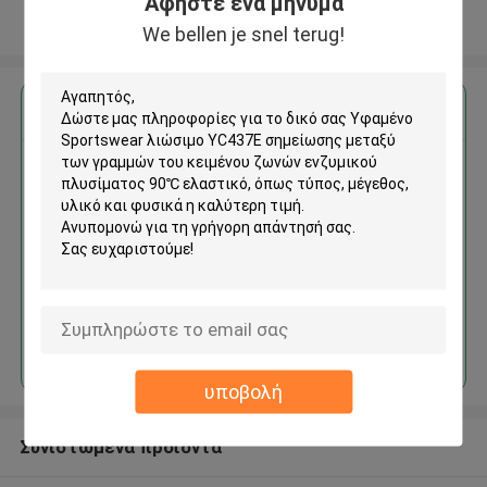
Αφήστε ένα μήνυμα
Δείτε περισσότερων
We bellen je snel terug!
Αποκτήστε την καλύτερη τιμή για
Υφαμένο Sportswear λιώσιμο
YC437E σημείωσης μεταξύ
των γραμμών του κειμένου
ζωνών ενζυμικού πλυσίματος
90℃ ελαστικό
Να συνεχίσει
υποβολή
Συνιστώμενα προϊόντα